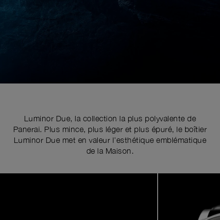
Luminor Due, la collection la plus polyvalente de
Panerai. Plus mince, plus léger et plus épuré, le boîtier
Luminor Due met en valeur l’esthétique emblématique
de la Maison.
Image
1
of
5