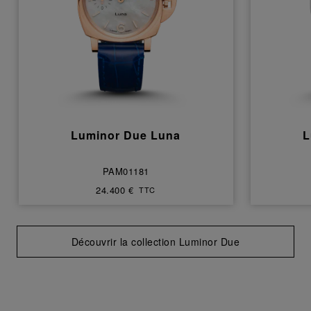
Luminor Due Luna
L
PAM01181
24.400 €
TTC
Découvrir la collection Luminor Due