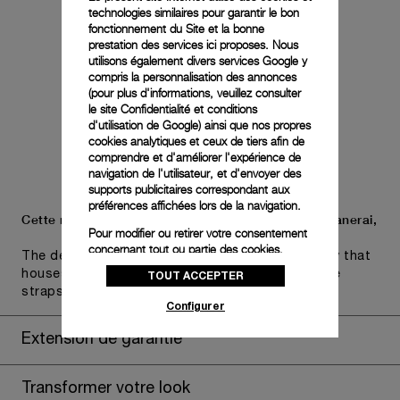
technologies similaires pour garantir le bon
fonctionnement du Site et la bonne
prestation des services ici proposes. Nous
utilisons également divers services Google y
compris la personnalisation des annonces
(pour plus d'informations, veuillez consulter
le
site Confidentialité et conditions
d'utilisation de Google
) ainsi que nos propres
cookies analytiques et ceux de tiers afin de
comprendre et d'améliorer l'expérience de
navigation de l'utilisateur, et d'envoyer des
supports publicitaires correspondant aux
préférences affichées lors de la navigation.
Cette montre est présentée dans le nouvel écrin Panerai,
Pour modifier ou retirer votre consentement
concernant tout ou partie des cookies,
The design includes a convenient drawer or a tray that
cliquez sur « Configurer » ou consultez notre
TOUT ACCEPTER
houses the second strap and tools to change the
politique des cookies
pour obtenir plus
straps, if applicable to the specific watch model.
d’informations.
Configurer
En cliquant sur « Tout accepter », vous
Extension de garantie
donnez votre consentement pour l’utilisation
des cookies susmentionnés
En cliquant sur « Tout refuser », vous
Transformer votre look