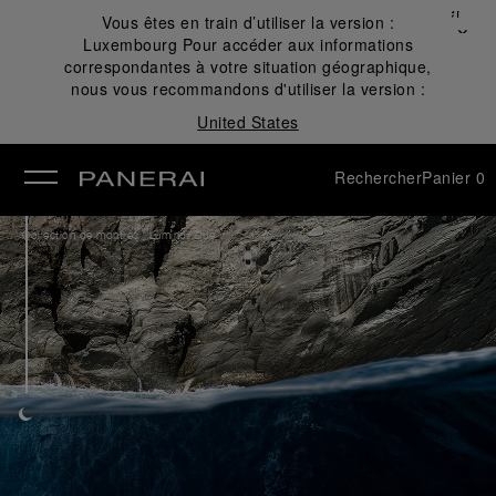
Fermer
Vous êtes en train d’utiliser la version :
✕
Luxembourg
Pour accéder aux informations
mer
correspondantes à votre situation géographique,
nous vous recommandons d'utiliser la version :
United States
Rechercher
Panier
0
/
Collection de montres
Luminor Due