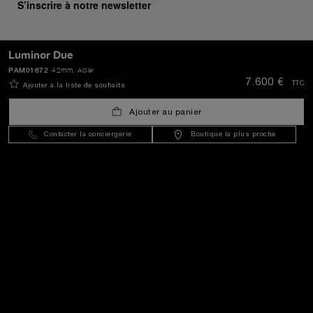
S’inscrire à notre newsletter
Luminor Due
PAM01672
42mm
, Acier
ENVOYER
7.600 €
TTC
Ajouter à la liste de souhaits
Ajouter au panier
Luxembourg
(
EUR €
)
- FR
Contacter la conciergerie
Boutique la plus proche
Service Client
Le Monde De Panerai
Mentions Légales