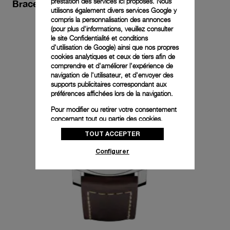
prestation des services ici proposes. Nous
Bracelet supplémentaire inclus
utilisons également divers services Google y
compris la personnalisation des annonces
(pour plus d'informations, veuillez consulter
le
site Confidentialité et conditions
d'utilisation de Google
) ainsi que nos propres
cookies analytiques et ceux de tiers afin de
comprendre et d'améliorer l'expérience de
navigation de l'utilisateur, et d'envoyer des
supports publicitaires correspondant aux
préférences affichées lors de la navigation.
Pour modifier ou retirer votre consentement
concernant tout ou partie des cookies,
cliquez sur « Configurer » ou consultez notre
TOUT ACCEPTER
politique des cookies
pour obtenir plus
d’informations.
Configurer
En cliquant sur « Tout accepter », vous
donnez votre consentement pour l’utilisation
des cookies susmentionnés
En cliquant sur « Tout refuser », vous
donnez votre consentement uniquement
pour l’utilisation des cookies techniques.