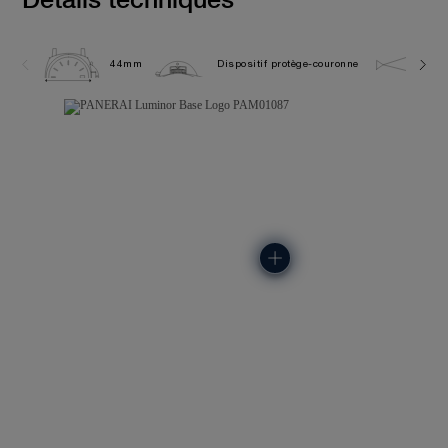
44mm
Dispositif protège-couronne
10