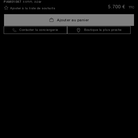
PAM01087
44mm
, Acier
ENVOYER
5.700 €
TTC
Ajouter à la liste de souhaits
Ajouter au panier
Luxembourg
(
EUR €
)
- FR
Contacter la conciergerie
Boutique la plus proche
Service Client
Le Monde De Panerai
Mentions Légales
Autres
Rester en contact