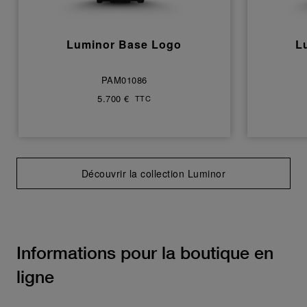
Luminor Base Logo
L
PAM01086
5.700 €
TTC
Découvrir la collection Luminor
Informations pour la boutique en
ligne