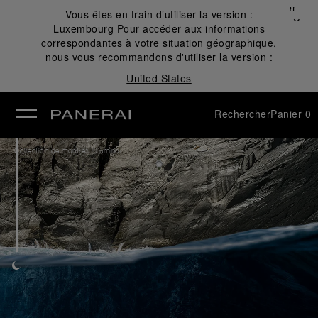
Fermer
Vous êtes en train d’utiliser la version :
✕
Luxembourg
Pour accéder aux informations
mer
correspondantes à votre situation géographique,
nous vous recommandons d'utiliser la version :
United States
Rechercher
Panier
0
/
Collection de montres
Luminor