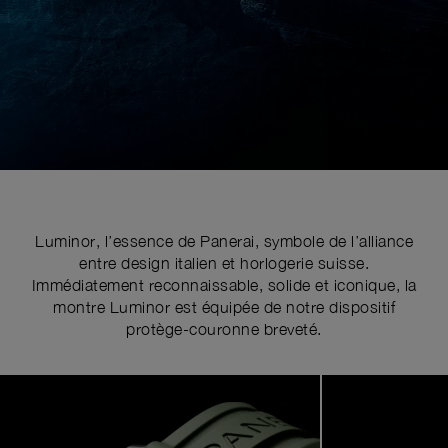
Luminor, l’essence de Panerai, symbole de l’alliance
entre design italien et horlogerie suisse.
Immédiatement reconnaissable, solide et iconique, la
montre Luminor est équipée de notre dispositif
protège-couronne breveté.
Image
1
of
6