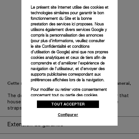
Le présent site Internet utilise des cookies et
technologies similaires pour garantir le bon
fonctionnement du Site et la bonne
prestation des services ici proposes. Nous
utilisons également divers services Google y
compris la personnalisation des annonces
(pour plus d'informations, veuillez consulter
le
site Confidentialité et conditions
d'utilisation de Google
) ainsi que nos propres
cookies analytiques et ceux de tiers afin de
comprendre et d'améliorer l'expérience de
navigation de l'utilisateur, et d'envoyer des
supports publicitaires correspondant aux
préférences affichées lors de la navigation.
Cette montre est présentée dans le nouvel écrin Panerai,
Pour modifier ou retirer votre consentement
concernant tout ou partie des cookies,
The design includes a convenient drawer or a tray that
cliquez sur « Configurer » ou consultez notre
houses the second strap and tools to change the
TOUT ACCEPTER
politique des cookies
pour obtenir plus
straps, if applicable to the specific watch model.
d’informations.
Configurer
En cliquant sur « Tout accepter », vous
Extension de garantie
donnez votre consentement pour l’utilisation
des cookies susmentionnés