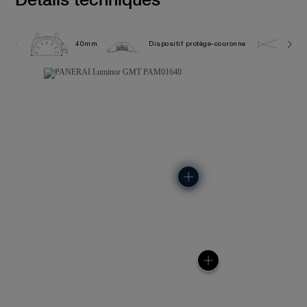
40mm
Dispositif protège-couronne
10