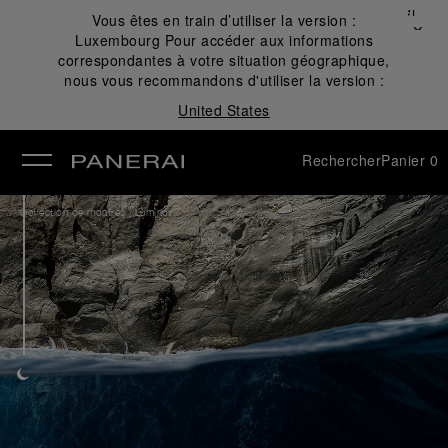
Fermer
Vous êtes en train d’utiliser la version :
✕
Luxembourg
Pour accéder aux informations
mer
correspondantes à votre situation géographique,
nous vous recommandons d'utiliser la version :
United States
Rechercher
Panier
0
/
Collection de montres
Luminor