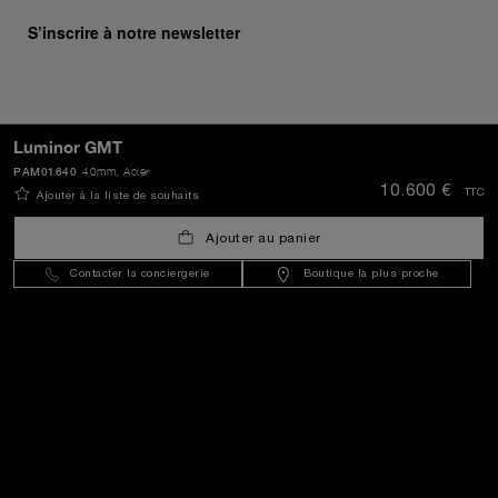
S’inscrire à notre newsletter
ENVOYER
Luminor GMT
PAM01640
40mm
, Acier
10.600 €
TTC
Ajouter à la liste de souhaits
Luxembourg
(
EUR €
)
- FR
Ajouter au panier
Contacter la conciergerie
Boutique la plus proche
Service Client
Le Monde De Panerai
Mentions Légales