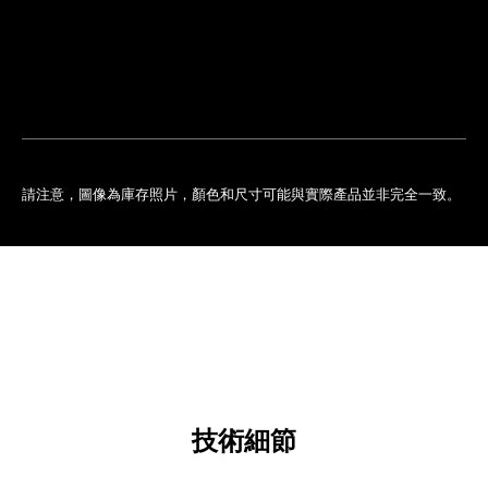
排
您
預
的
約
專
門
店
請注意，圖像為庫存照片，顏色和尺寸可能與實際產品並非完全一致。
技術細節