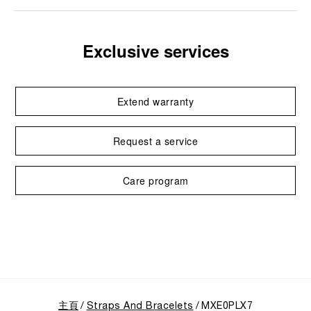
Exclusive services
Extend warranty
Request a service
Care program
主頁
Straps And Bracelets
MXE0PLX7