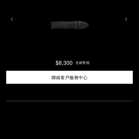
$8,300
含銷售稅
聯絡客戶服務中心
尋
找
鄰
安
近