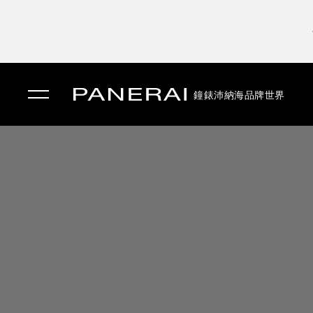
鐘錶
沛納海品牌世界
✕