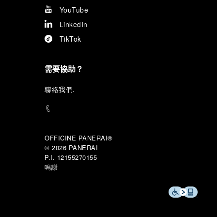
YouTube
LinkedIn
TikTok
需要協助？
聯
絡我們
.
OFFICINE PANERAI®
© 2026 
PANERAI
P.I. 12155270155
鳴謝