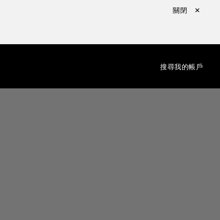
關閉 ✕
：
搜尋
我的帳戶