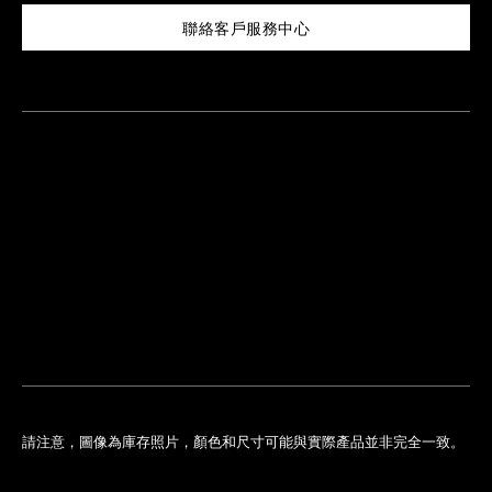
聯絡客戶服務中心
尋
找
鄰
安
近
排
您
預
的
約
專
門
店
請注意，圖像為庫存照片，顏色和尺寸可能與實際產品並非完全一致。