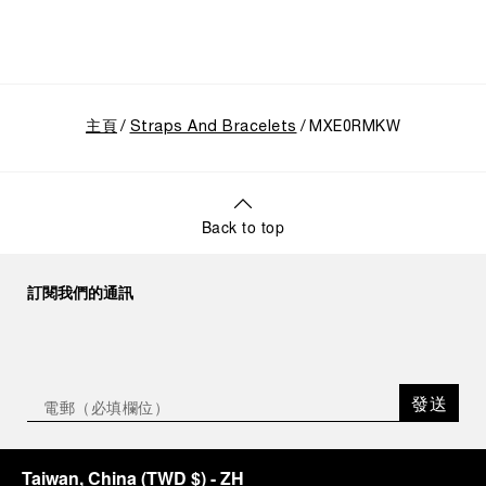
主頁
Straps And Bracelets
MXE0RMKW
Back to top
訂閱我們的通訊
發送
Taiwan, China
(
TWD $
)
- ZH