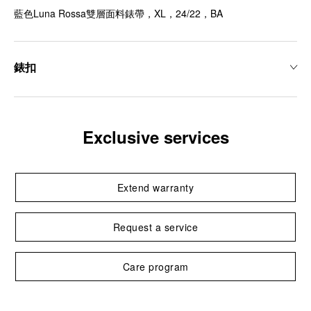
藍色Luna Rossa雙層面料錶帶，XL，24/22，BA
錶扣
Exclusive services
Extend warranty
Request a service
Care program