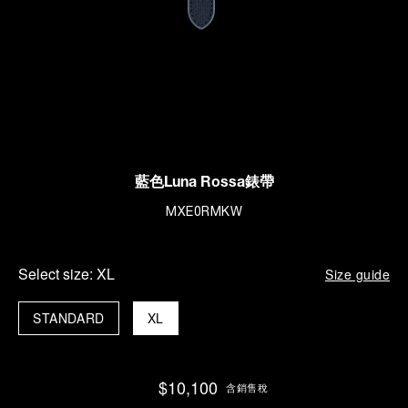
藍色Luna Rossa錶帶
MXE0RMKW
Select size:
XL
Size guide
STANDARD
XL
$10,100
含銷售稅