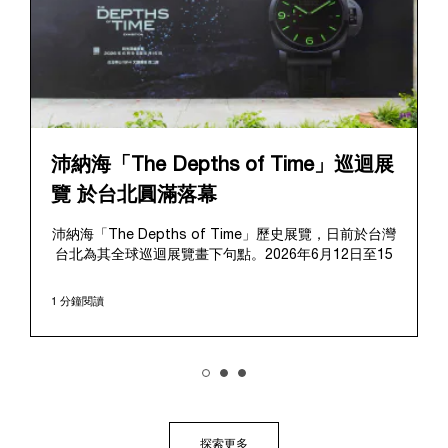
沛納海「The Depths of Time」巡迴展
覽 於台北圓滿落幕
沛納海「The Depths of Time」歷史展覽，日前於台灣
台北為其全球巡迴展覽畫下句點。2026年6月12日至15
日，該展覽於極具歷史意義的華山1914文化創意產業園
區對公眾開放。這座擁有百年歷史的標誌性場地提供了
1 分鐘閱讀
極具感染力的舞台，將在地的文化傳承與沛納海深厚的
歷史敘事完美融合、相得益彰。
展覽帶領觀者踏上引人入勝的旅程，深入探索沛納海獨
樹一幟的品牌底蘊，從1910年代初期作為義大利海軍指
定供應商的起源開始追溯。展覽特別聚焦於品牌在1993
年迎來的關鍵轉折點：首度向大眾揭開其軍事級創新技
術的神秘面紗，推出首個民用的Luminor系列，並完整呈
探索更多