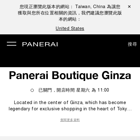
您現正瀏覽此版本的網站：
Taiwan, China
為讓您
關閉 ✕
獲取與您所在位置相關的資訊，我們建議您瀏覽此版
本的網站：
United States
搜尋
Panerai Boutique Ginza
已關門，開店時間
星期六
為
11:00
Located in the center of Ginza, which has become
legendary for exclusive shopping in the heart of Tokyo,
the Panerai boutique in Japan overlooks Namiki Street,
查閱更多資料
where the most famous international brands in the field
of fashion and jewelry have opened in recent years. The
exhibition space of the Panerai store in Tokyo is