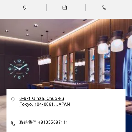
characterized by an Italian design inspired by the sea,
an element that has always accompanied the history of
Panerai watches since the first years of collaboration
with the Royal Italian Navy. The reinterpretation of
Officine Panerai's typical nautical style also uses
materials in Japan, including teak and steel, porthole-
shaped display cabinets and sinuous undulating shapes
that recall the waves of the ocean or the hulls of the
most elegant yachts.
6-6-1 Ginza, Chuo-ku
Tokyo, 104-0061, JAPAN
聯絡我們 +81355687111