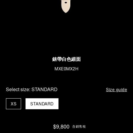
錶帶白色緞面
MXE0MX2H
Select size:
STANDARD
Size guide
XS
STANDARD
$9,800
含銷售稅