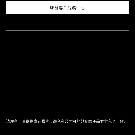
聯絡客戶服務中心
尋
找
鄰
安
近
排
您
預
的
約
專
門
店
請注意，圖像為庫存照片，顏色和尺寸可能與實際產品並非完全一致。