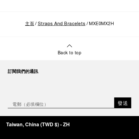
主頁
Straps And Bracelets
MXE0MX2H
Back to top
訂閱我們的通訊
發送
Taiwan, China
(
TWD $
)
- ZH