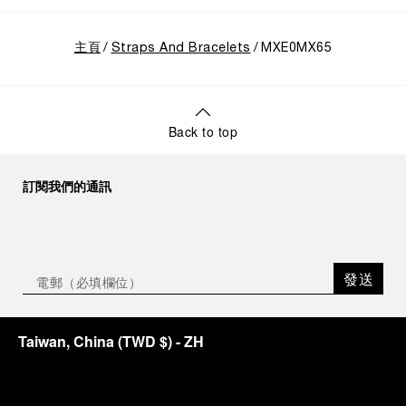
主頁
Straps And Bracelets
MXE0MX65
Back to top
訂閱我們的通訊
發送
Taiwan, China
(
TWD $
)
- ZH