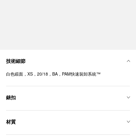
技術細節
白色緞面，XS，20/18，BA，PAM快速裝卸系統™
錶扣
材質