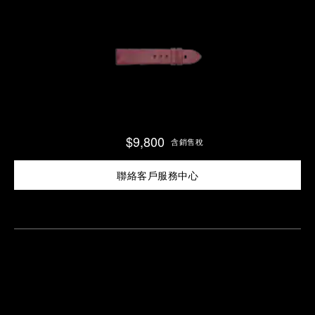
$9,800
含銷售稅
聯絡客戶服務中心
尋
找
鄰
安
近