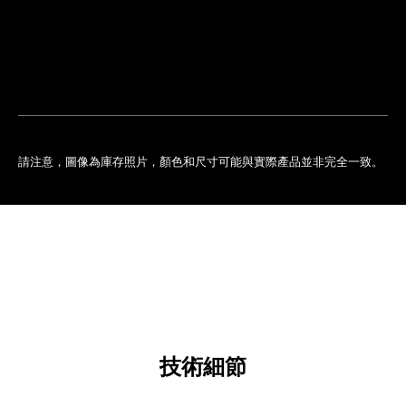
排
您
預
的
約
專
門
店
請注意，圖像為庫存照片，顏色和尺寸可能與實際產品並非完全一致。
技術細節