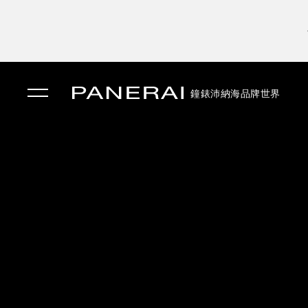
鐘錶
沛納海品牌世界
✕