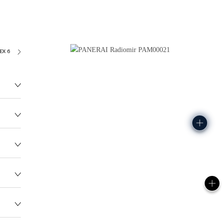
EX 618
3606.0G