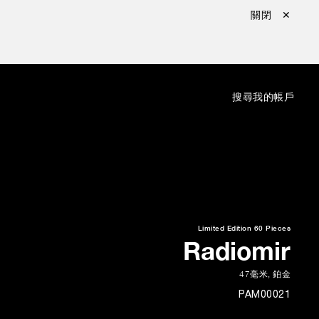
關閉 ✕
：
搜尋
我的帳戶
Limited Edition
60 Pieces
Radiomir
47毫米
,
鉑金
PAM00021