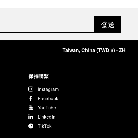
發送
Taiwan, China
(
TWD $
)
- ZH
保持聯繫
Instagram
Facebook
YouTube
LinkedIn
TikTok