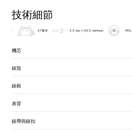
技術細節
47毫米
3.0 bar (~30.0 metres)
ROL
機芯
錶殼
錶框
表背
錶帶與錶扣