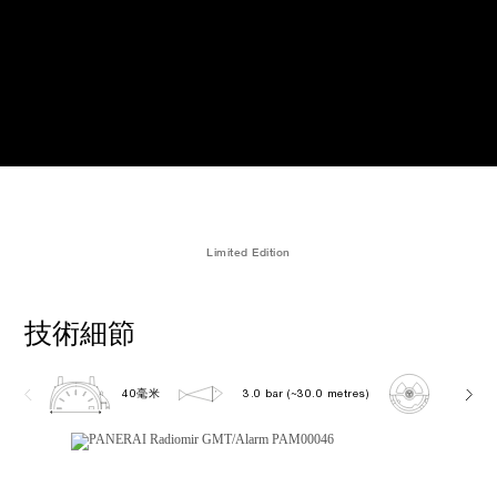
Limited Edition
技術細節
40毫米
3.0 bar (~30.0 metres)
GP 59