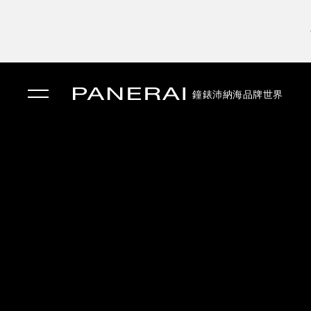
鐘錶
沛納海品牌世界
✕