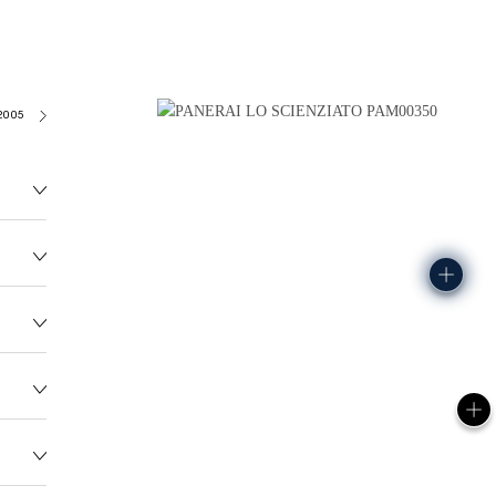
2005/S
138.8G