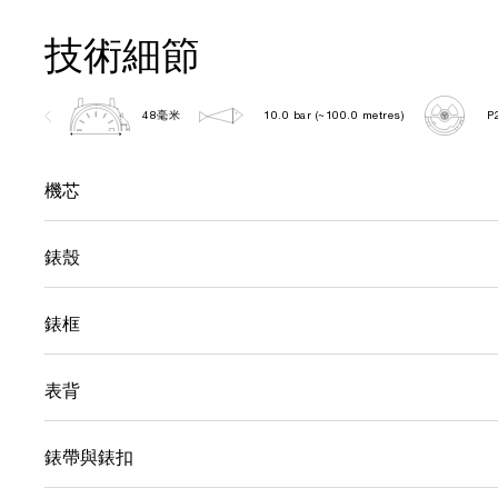
技術細節
48毫米
10.0 bar (~100.0 metres)
P
機芯
錶殼
錶框
表背
錶帶與錶扣