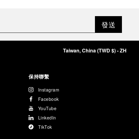
發送
Taiwan, China
(
TWD $
)
- ZH
保持聯繫
Instagram
Facebook
YouTube
LinkedIn
TikTok