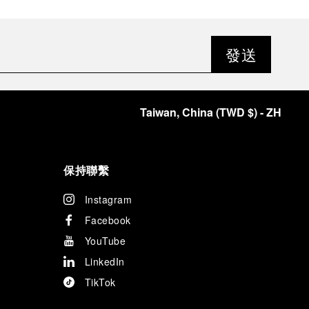
發送
Taiwan, China
(
TWD $
)
- ZH
保持聯繫
Instagram
Facebook
YouTube
LinkedIn
TikTok