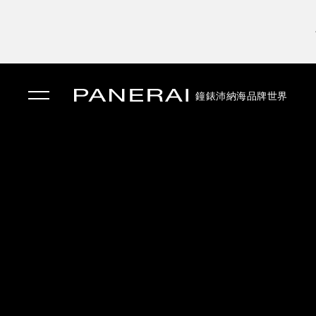
鐘錶
沛納海品牌世界
✕