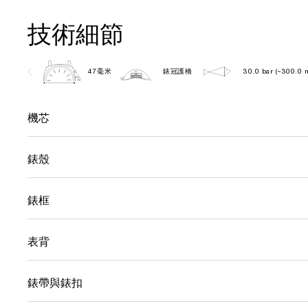
技術細節
47毫米
錶冠護橋
30.0 bar (~300.0 
機芯
錶殼
錶框
表背
錶帶與錶扣