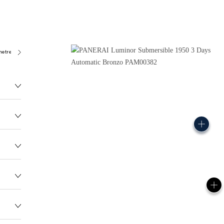
metres)
P9000
181.0G