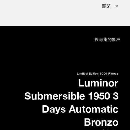
關閉 ✕
：
搜尋
我的帳戶
Limited Edition
1000 Pieces
Luminor
Submersible 1950 3
Days Automatic
Bronzo