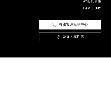
47毫米
,
青銅
PAM00382
聯絡客戶服務中心
鄰近的專門店