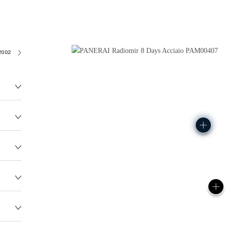
2002/3
130.0G