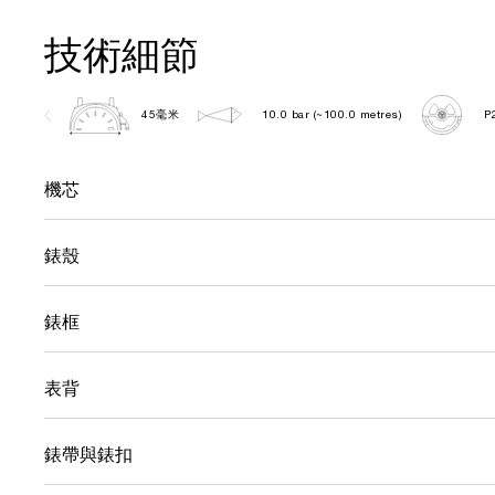
技術細節
45毫米
10.0 bar (~100.0 metres)
P
機芯
錶殼
錶框
表背
錶帶與錶扣