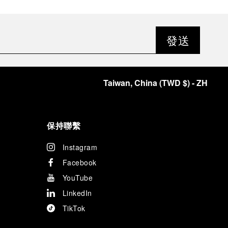
發送
Taiwan, China
(
TWD $
)
- ZH
保持聯繫
Instagram
Facebook
YouTube
LinkedIn
TikTok