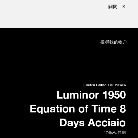
關閉 ✕
：
搜尋
我的帳戶
Limited Edition
100 Pieces
Luminor 1950
Equation of Time 8
Days Acciaio
47毫米
,
精鋼