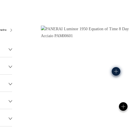
metres)
P2002/E
177.0G