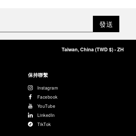
發送
Taiwan, China
(
TWD $
)
- ZH
保持聯繫
Instagram
Facebook
YouTube
LinkedIn
TikTok