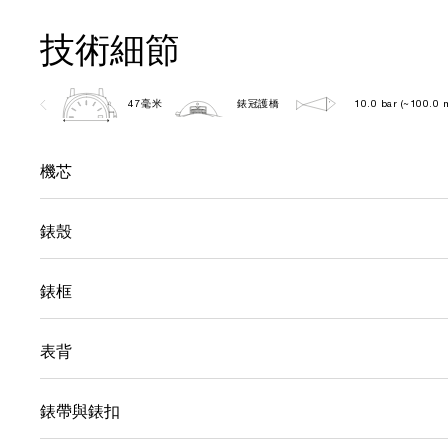
技術細節
47毫米
錶冠護橋
10.0 bar (~100.0 
機芯
錶殼
錶框
表背
錶帶與錶扣