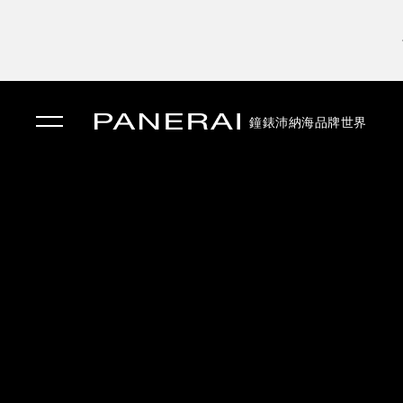
鐘錶
沛納海品牌世界
✕