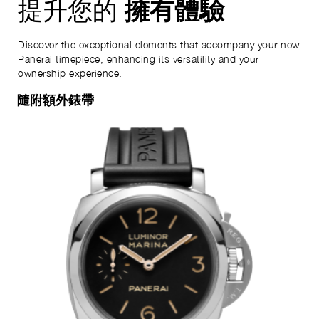
擁有體驗
提升您的
Discover the exceptional elements that accompany your new
Panerai timepiece, enhancing its versatility and your
ownership experience.
隨附額外錶帶