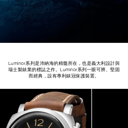
Luminor系列是沛納海的精髓所在，也是義大利設計與
瑞士製錶業的標誌之作。Luminor系列一眼可辨、堅固
而經典，設有專利錶冠保護裝置。
Image
1
of
7