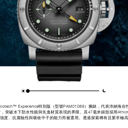
EALs Afniotech™ Experience特別版（型號PAM01089）腕錶，
突破水下防水性能與先進材質表現的界限。其47毫米錶殼採用Afnio
其強度、抗腐蝕性與吸收中子的能力而被選用。透過探索稀有且要求極
能在嚴苛環境中發揮性能的工具錶。