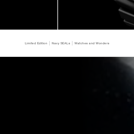
Limited Edition
Navy SEALs
Watches and Wonders