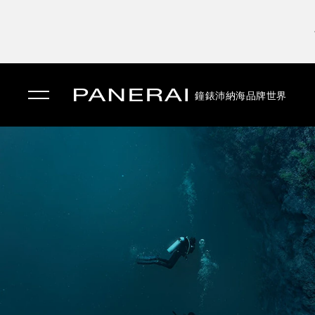
鐘錶
沛納海品牌世界
✕