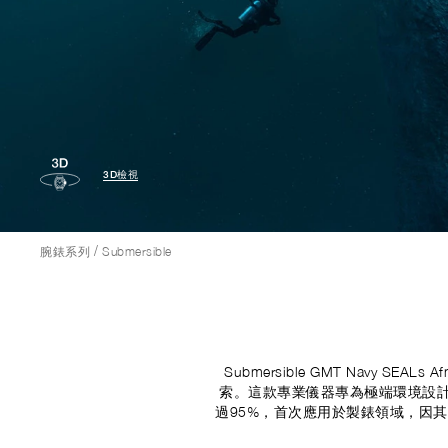
3D檢視
/
腕錶系列
Submersible
Submersible GMT Navy S
索。這款專業儀器專為極端環境設計，
過95%，首次應用於製錶領域，因