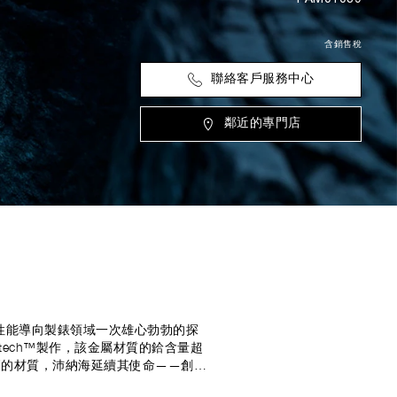
含銷售稅
聯絡客戶服務中心
鄰近的專門店
代表沛納海在性能導向製錶領域一次雄心勃勃的探
tech™製作，該金屬材質的鉿含量超
高的材質，沛納海延續其使命——創製