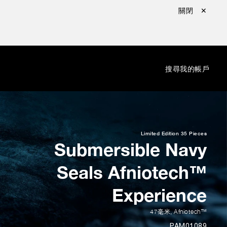
關閉 ✕
：
搜尋
我的帳戶
Limited Edition
35 Pieces
Submersible Navy
Seals Afniotech™
Experience
47毫米
,
Afniotech™
PAM01089