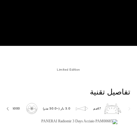
Limited Edition
تفاصيل تقنية
47مم
3.0 بار (~30.0 متر)
P3000