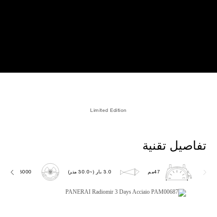
Limited Edition
تفاصيل تقنية
47مم
3.0 بار (~30.0 متر)
P3000