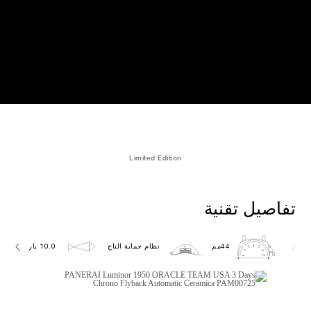
Limited Edition
تفاصيل تقنية
44مم
نظام حماية التاج
10.0 بار (~100.0 متر)