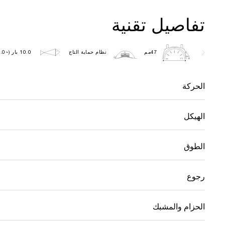
تفاصيل تقنية
47مم
نظام حماية التاج
10.0 بار (~100.0 متر)
الحركة
الهيكل
الطوق
رجوع
الحزام والمشبك