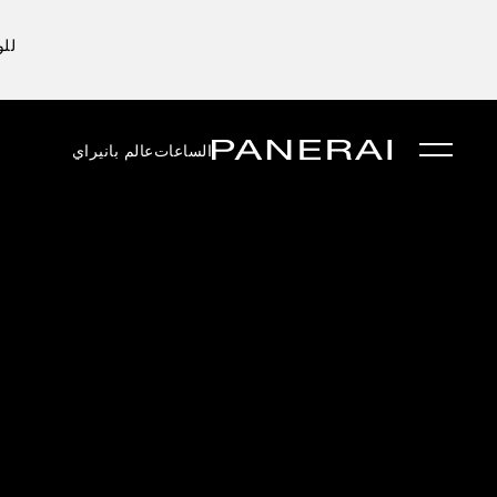
للو
الساعات
عالم بانيراي