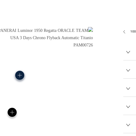
153.0G
P9100/R