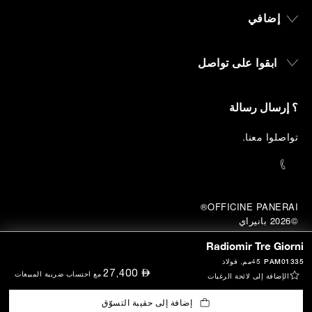
إضافي
ابقوا على تواصل
؟ إرسال رسالة
تواصلوا معنا
.
OFFICINE PANERAI®
©2026 بانيراي
© 2026 
بانيراي
Radiomir Tre Giorni
P.I. 12155270155
بيانات فريق العمل
PAM01335
45مم
, فولاذ
⃃
27,400
مع احتساب ضريبة المبيعات
الإضافة إلى لائحة الرغبات
إضافة إلى حقيبة التسوّق