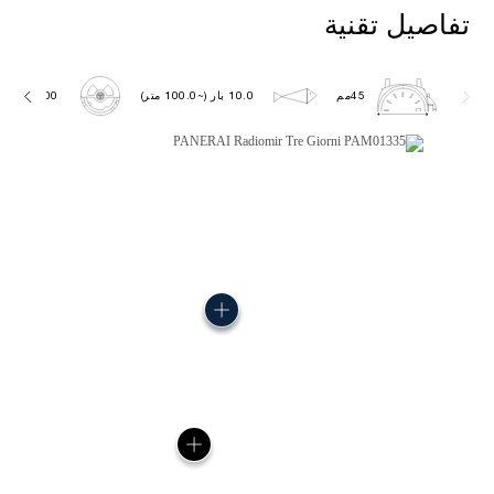
تفاصيل تقنية
45مم
10.0 بار (~100.0 متر)
P6000