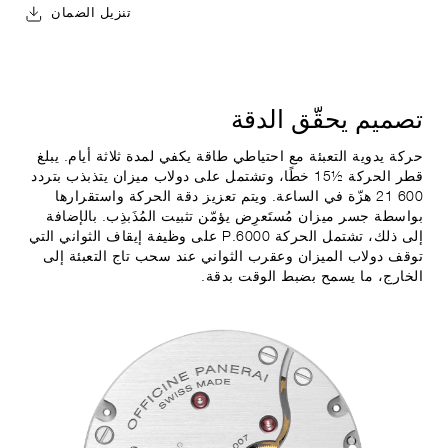
تنزيل الضمان
تصميم يحقّق
الدقة
حركة يدوية التعبئة مع احتياطي طاقة يكفي لمدة ثلاثة أيام. يبلغ
قطر الحركة ‎15½‎ خطًا، وتشتمل على دولاب ميزان يتذبذب بتردد
‎21 600 هزّة في الساعة. ويتم تعزيز دقة الحركة واستقرارها
بواسطة جسر ميزان مُستَعرِض يؤمّن تثبيت المُذَبذِب. بالإضافة
إلى ذلك، تشتمل الحركة P.6000 على وظيفة إيقاف الثواني التي
توقف دولاب الميزان وعقرب الثواني عند سحب تاج التعبئة إلى
الخارج، ما يسمح بضبط الوقت بدقة.