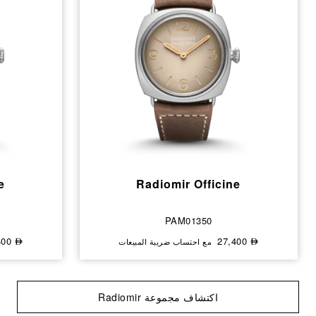
e
Radiomir Officine
PAM01350
27,400
27,400
مع احتساب ضريبة المبيعات
⃃
⃃
اكتشاف مجموعة Radiomir