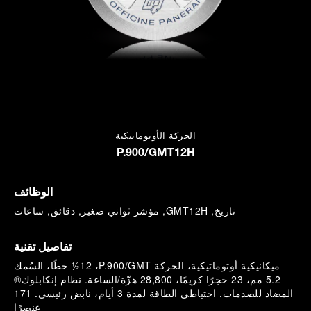
الحركة الأوتوماتيكية
P.900/GMT12H
الوظائف
تاريخ, GMT12H, مؤشر ثواني صغير, دقائق, ساعات
تفاصيل تقنية
ميكانيكية أوتوماتيكية، الحركة P.900/GMT، ‏12½ خطًا، السُمك
5.2 مم، 23 حجرًا كريمًا، 28,800 هزّة/الساعة. نظام إنكابلوك®
المضاد للصدمات. احتياطي الطاقة لمدة 3 أيام، نابض رئيسي. 171
عنصرًا