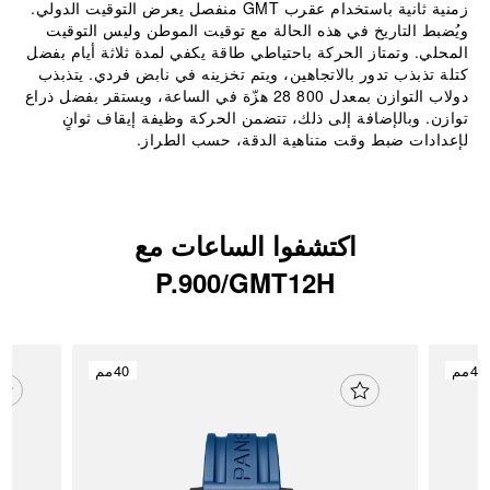
زمنية ثانية باستخدام عقرب GMT منفصل يعرض التوقيت الدولي.
ويُضبط التاريخ في هذه الحالة مع توقيت الموطن وليس التوقيت
المحلي. وتمتاز الحركة باحتياطي طاقة يكفي لمدة ثلاثة أيام بفضل
كتلة تذبذب تدور بالاتجاهين، ويتم تخزينه في نابض فردي. يتذبذب
دولاب التوازن بمعدل ‎28 800 هزّة في الساعة، ويستقر بفضل ذراع
توازن. وبالإضافة إلى ذلك، تتضمن الحركة وظيفة إيقاف ثوانٍ
لإعدادات ضبط وقت متناهية الدقة، حسب الطراز.
اكتشفوا الساعات مع
P.900/GMT12H
40مم
40مم