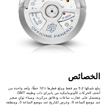
الخصائص
يبلغ سُمكها 5.2 مم فقط ويبلغ قطرها ‎12½‎ خطًا، وتُعد واحدة من
أنحف الحركات الأوتوماتيكية من بانيراي ذات وظيفة GMT.
وتشتمل على عقارب ساعات ودقائق مركزية، وميناء ثوانٍ صغير
عند موضع الساعة 9، وعرض للتاريخ عند موضع الساعة 3، ومنطقة