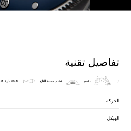
تفاصيل تقنية
42مم
نظام حماية التاج
50.0 بار (~500.0 متر)
الحركة
الهيكل