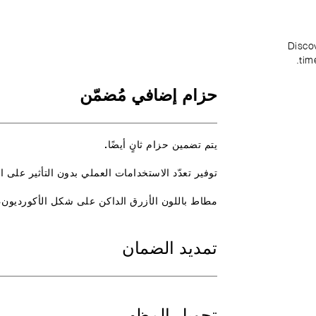
Disco
tim
حزام إضافي مُضمّن
يتم تضمين حزام ثانٍ أيضًا.
توفير تعدّد الاستخدامات العملي بدون التأثير على 
مطاط باللون الأزرق الداكن على شكل الأكورديون، ‏STD، ‏22/20، ‏A
تمديد الضمان