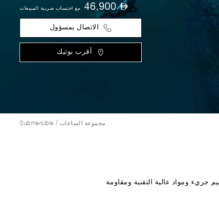
⃃
46,900
مع احتساب ضريبة المبيعات
الاتصال بمسؤول
أقرب بوتيك
/
مجموعة الساعات
Submersible
رين. تصميم جريء ومواد عالية التقنية ومقاومة