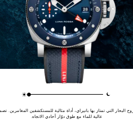
Submers، التي تمثّل روح البحار التي تمتاز بها بانيراي، أداة مثالية للمستكشفين المغام
عالية للماء مع طوق دوّار أحادي الاتجاه.