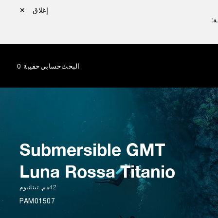
إغلاق ✕
ة:
البحث
حسابي
حقيبة
0
Submersible GMT
Luna Rossa Titanio
42مم
,
تيتانيوم
PAM01507