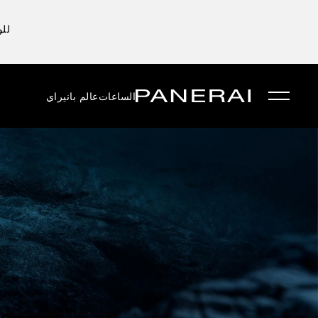
للو
الساعات
عالم بانيراي