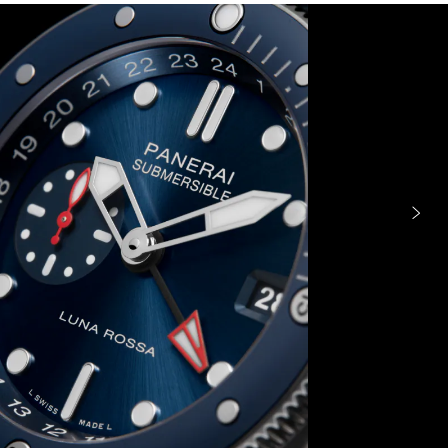
Imag
o