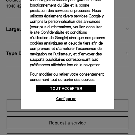
fonctionnement du Site et la bonne
1940 42 mm
prestation des services ici proposes. Nous
utilisons également divers services Google y
compris la personnalisation des annonces
(pour plus d'informations, veuillez consulter
Largeur De Boucle
le
site Confidentialité et conditions
d'utilisation de Google
) ainsi que nos propres
cookies analytiques et ceux de tiers afin de
comprendre et d'améliorer l'expérience de
Type De Boucle
navigation de l'utilisateur, et d'envoyer des
supports publicitaires correspondant aux
préférences affichées lors de la navigation.
Pour modifier ou retirer votre consentement
concernant tout ou partie des cookies,
Exclusive services
cliquez sur « Configurer » ou consultez notre
TOUT ACCEPTER
politique des cookies
pour obtenir plus
d’informations.
Configurer
Extend warranty
En cliquant sur « Tout accepter », vous
donnez votre consentement pour l’utilisation
des cookies susmentionnés
Request a service
En cliquant sur « Tout refuser », vous
donnez votre consentement uniquement