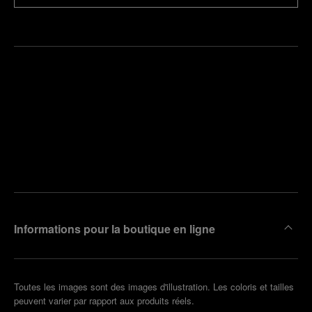
Trouver
la
Prendre
boutique
un
la plus
rendez-
proche
vous
de chez
vous
Informations pour la boutique en ligne
Toutes les images sont des images d'illustration. Les coloris et tailles
peuvent varier par rapport aux produits réels.