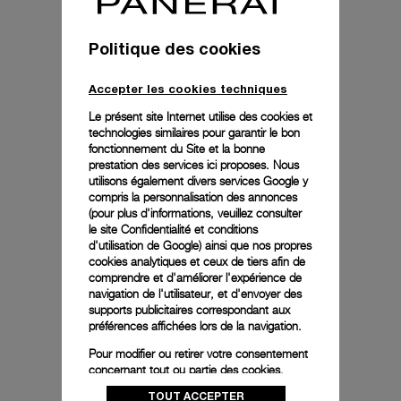
PAM01768
MXE0T2BV
PAV00565
Luminor
Bracelet
Boucle
Luna
en
en
Rossa
caoutchouc
titane
Chrono
bleu
BA
Politique des cookies
PAM01768
MXE0T2BV
PAV00565
Accepter les cookies techniques
Le présent site Internet utilise des cookies et
technologies similaires pour garantir le bon
fonctionnement du Site et la bonne
prestation des services ici proposes. Nous
utilisons également divers services Google y
compris la personnalisation des annonces
(pour plus d'informations, veuillez consulter
le
site Confidentialité et conditions
d'utilisation de Google
) ainsi que nos propres
cookies analytiques et ceux de tiers afin de
comprendre et d'améliorer l'expérience de
navigation de l'utilisateur, et d'envoyer des
supports publicitaires correspondant aux
préférences affichées lors de la navigation.
Pour modifier ou retirer votre consentement
concernant tout ou partie des cookies,
Luminor
Bracelets
Boucle
cliquez sur « Configurer » ou consultez notre
Luna
Caoutchouc
en
TOUT ACCEPTER
Rossa
Beige
acier