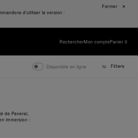
Fermer ✕
mandons d'utiliser la version :
Rechercher
Mon compte
Panier
0
Disponible en ligne
Filters
té de Panerai,
 en immersion :