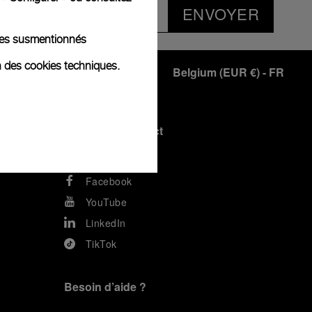
ENVOYER
kies susmentionnés
n des cookies techniques.
Belgium
(
EUR €
)
- FR
Rester en contact
Instagram
Facebook
YouTube
LinkedIn
TikTok
Besoin d’aide ?