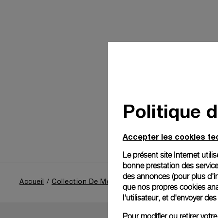
Politique 
Accepter les cookies t
Le présent site Internet util
bonne prestation des service
des annonces (pour plus d'in
Accueil
Collection De Montres
Submersible
que nos propres cookies anal
l'utilisateur, et d'envoyer d
Pour modifier ou retirer vot