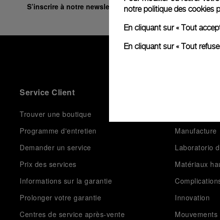
S’inscrire à notre newsletter
notre
politique des cookies
p
En cliquant sur « Tout accep
En cliquant sur « Tout refus
Service Client
Le Monde D
Trouver une boutique
Histoire
Programme d'entretien
Manufacture
Demander un service
Laboratorio d
Prix des services
Matériaux h
Informations sur la garantie
Complication
Prolonger votre garantie
Innovation
Centres de service après-vente
Mouvements