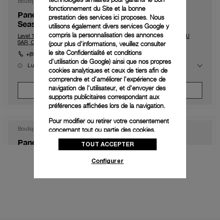
Boutique
fonctionnement du Site et la bonne
Panerai Boutique DFS Galleria Macau (Four
prestation des services ici proposes. Nous
Seasons)
utilisons également divers services Google y
compris la personnalisation des annonces
Level 1, The Shoppes at Four Season, Macau, Macau, 999078, MACAU
(pour plus d'informations, veuillez consulter
SAR, CHINA
le
site Confidentialité et conditions
+(853) 2828 2833
d'utilisation de Google
) ainsi que nos propres
Lun
10:00 - 23:00
cookies analytiques et ceux de tiers afin de
Mar
10:00 - 23:00
comprendre et d'améliorer l'expérience de
Mer
10:00 - 23:00
Jeu
10:00 - 23:00
navigation de l'utilisateur, et d'envoyer des
Prendre Un Rendez-Vous
Ven
10:00 - 00:00
supports publicitaires correspondant aux
Sam
10:00 - 00:00
préférences affichées lors de la navigation.
Dim
10:00 - 23:00
Pour modifier ou retirer votre consentement
concernant tout ou partie des cookies,
Boutique
cliquez sur « Configurer » ou consultez notre
Panerai Boutique Hong Kong IFC
TOUT ACCEPTER
politique des cookies
pour obtenir plus
d’informations.
Shop 1003B, IFC Mall Central, Hong Kong, HK-D5, HONG KONG SAR,
Configurer
CHINA
En cliquant sur « Tout accepter », vous
+852 2668 5810
donnez votre consentement pour l’utilisation
Lun
11:00 - 20:00
des cookies susmentionnés
Mar
11:00 - 20:00
Mer
11:00 - 20:00
En cliquant sur « Tout refuser », vous
Jeu
11:00 - 20:00
Voir Boutique
Prendre Un Rendez-Vous
Ven
11:00 - 20:00
donnez votre consentement uniquement
Sam
11:00 - 20:00