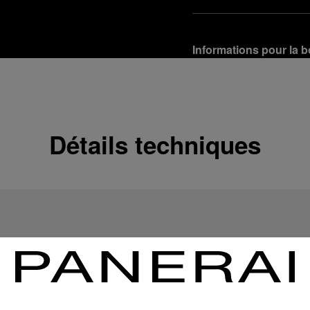
Informations pour la b
Options de livraison
Nos produits sont expédi
En savoir plus
Détails techniques
Retours et échanges g
Afin de garantir votre ent
d'Officine Panerai ou tou
produit conformément à la
En savoir plus
Options de paiement
Officine Panerai garantit
crédit :
En savoir plus