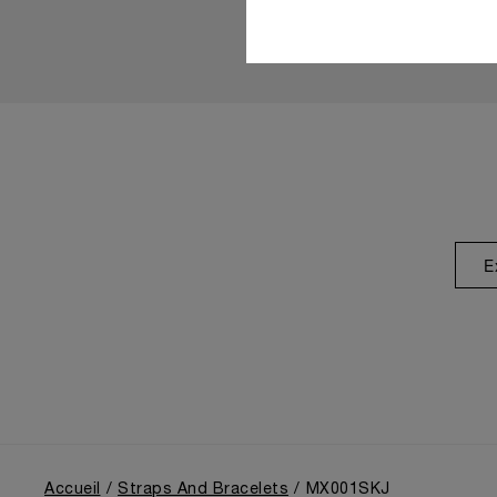
E
Accueil
Straps And Bracelets
MX001SKJ