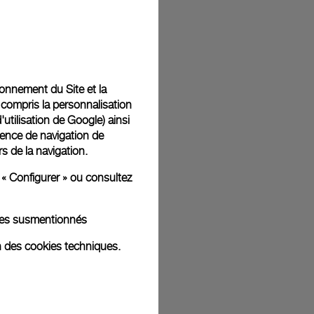
t livrées dans un coffret signature Panerai offert. Lors du
aurez la possibilité d’ajouter un message cadeau
tionnement du Site et la
 compris la personnalisation
d'utilisation de Google
) ainsi
ience de navigation de
rs de la navigation.
ges d'illustration. Les coloris et tailles peuvent varier par rapport
 « Configurer » ou consultez
kies susmentionnés
n des cookies techniques.