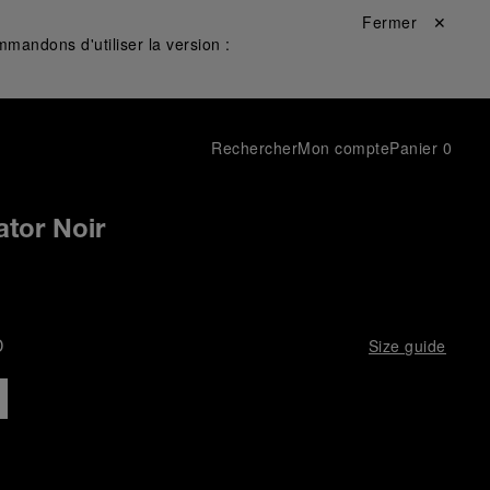
Fermer ✕
mandons d'utiliser la version :
Rechercher
Mon compte
Panier
0
ator Noir
D
Size guide