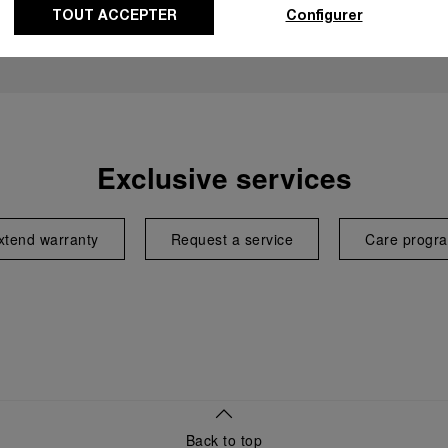
TOUT ACCEPTER
Configurer
Exclusive services
xtend warranty
Request a service
Care progr
Back to top