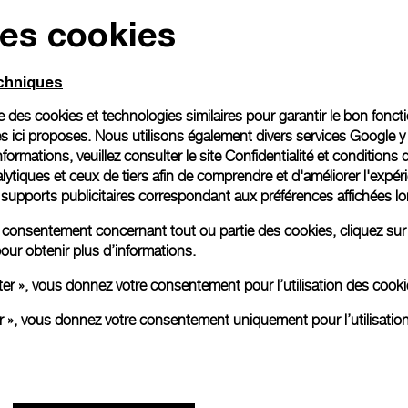
des cookies
Emballage cadeau
Toutes les commandes son
echniques
paiement en ligne, vous 
personnalisé.
ise des cookies et technologies similaires pour garantir le bon fonc
En savoir plus
s ici proposes. Nous utilisons également divers services Google y
formations, veuillez consulter le
site Confidentialité et conditions 
ytiques et ceux de tiers afin de comprendre et d'améliorer l'expér
es supports publicitaires correspondant aux préférences affichées lo
Toutes les images sont des ima
aux produits réels.
re consentement concernant tout ou partie des cookies, cliquez sur
our obtenir plus d’informations.
ter », vous donnez votre consentement pour l’utilisation des coo
er », vous donnez votre consentement uniquement pour l’utilisatio