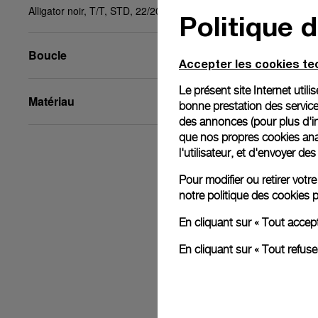
Alligator noir, T/T, STD, 22/20, BA
Politique 
Boucle
Accepter les cookies t
Le présent site Internet util
Matériau
bonne prestation des service
des annonces (pour plus d'in
que nos propres cookies anal
l'utilisateur, et d'envoyer d
Pour modifier ou retirer vot
notre
politique des cookies
p
En cliquant sur « Tout accep
En cliquant sur « Tout refus