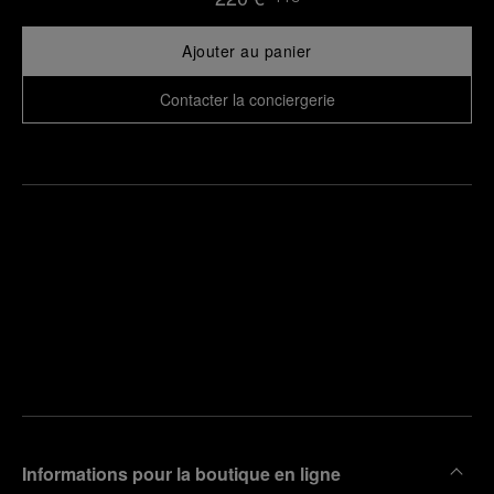
Ajouter au panier
Contacter la conciergerie
Trouver
la
Prendre
boutique
un
la plus
rendez-
proche
vous
de chez
vous
Informations pour la boutique en ligne