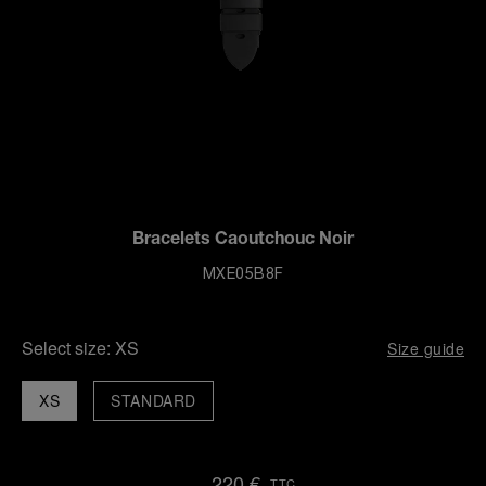
Bracelets Caoutchouc Noir
MXE05B8F
Select size:
XS
Size guide
XS
STANDARD
220 €
TTC