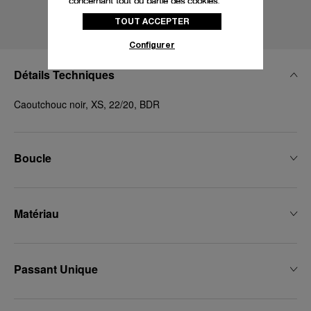
concernant tout ou partie des cookies,
cliquez sur « Configurer » ou consultez notre
TOUT ACCEPTER
politique des cookies
pour obtenir plus
d’informations.
Configurer
En cliquant sur « Tout accepter », vous
Détails Techniques
donnez votre consentement pour l’utilisation
des cookies susmentionnés
Caoutchouc noir, XS, 22/20, BDR
En cliquant sur « Tout refuser », vous
donnez votre consentement uniquement
pour l’utilisation des cookies techniques.
Boucle
Matériau
Passant Unique