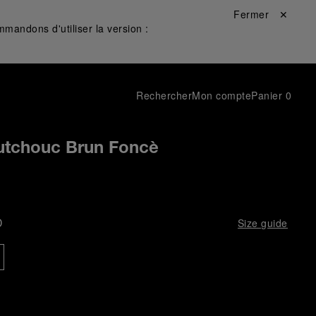
Fermer ✕
mandons d'utiliser la version :
Rechercher
Mon compte
Panier
0
utchouc Brun Foncè
D
Size guide