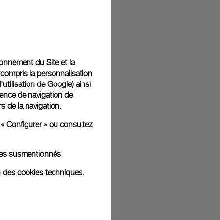
t livrées dans un coffret signature Panerai offert. Lors du
aurez la possibilité d’ajouter un message cadeau
tionnement du Site et la
 compris la personnalisation
d'utilisation de Google
) ainsi
ience de navigation de
rs de la navigation.
ges d'illustration. Les coloris et tailles peuvent varier par rapport
 « Configurer » ou consultez
kies susmentionnés
n des cookies techniques.