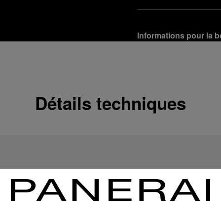
Informations pour la b
Options de livraison
Nos produits sont expédi
En savoir plus
Détails techniques
Retours et échanges g
Afin de garantir votre ent
d'Officine Panerai ou tou
produit conformément à la
En savoir plus
Options de paiement
Officine Panerai garantit
crédit :
En savoir plus