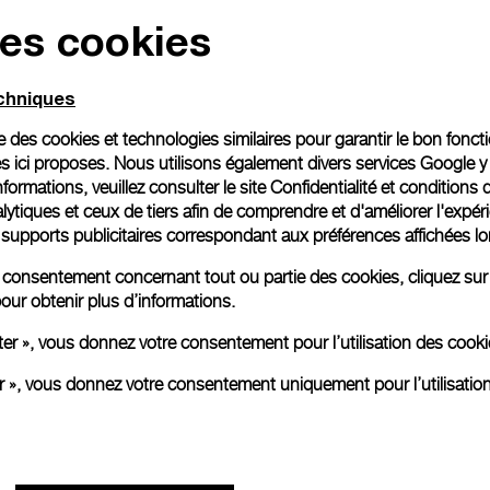
des cookies
Emballage cadeau
Toutes les commandes son
echniques
paiement en ligne, vous 
personnalisé.
ise des cookies et technologies similaires pour garantir le bon fonc
En savoir plus
s ici proposes. Nous utilisons également divers services Google y
formations, veuillez consulter le
site Confidentialité et conditions 
ytiques et ceux de tiers afin de comprendre et d'améliorer l'expér
es supports publicitaires correspondant aux préférences affichées lo
Toutes les images sont des ima
aux produits réels.
re consentement concernant tout ou partie des cookies, cliquez sur
our obtenir plus d’informations.
ter », vous donnez votre consentement pour l’utilisation des coo
er », vous donnez votre consentement uniquement pour l’utilisatio