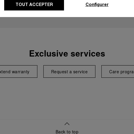
TOUT ACCEPTER
Configurer
Exclusive services
xtend warranty
Request a service
Care progr
Back to top