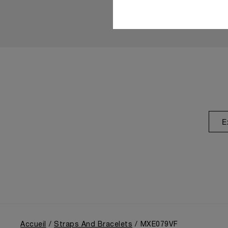
E
Accueil
Straps And Bracelets
MXE079VF