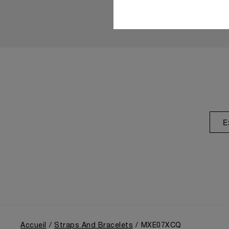
E
Accueil
Straps And Bracelets
MXE07XCQ