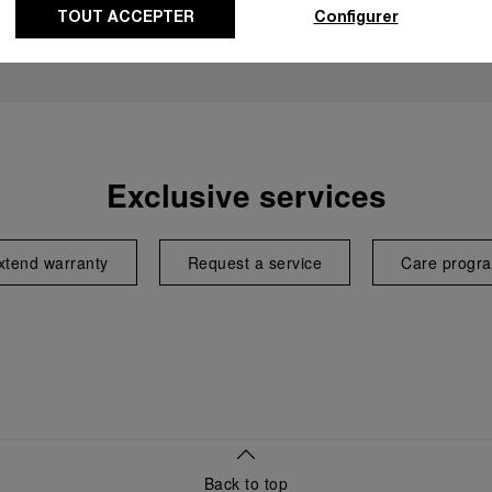
TOUT ACCEPTER
Configurer
Exclusive services
xtend warranty
Request a service
Care progr
Back to top