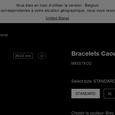
Vous êtes en train d’utiliser la version :
Belgium
correspondantes à votre situation géographique, nous vous recom
United States
nerai
Bracelets Cao
26/22 mm
MXE07XCQ
Select size:
STANDAR
STANDARD
XL
Choisir la couleur:
Bleu