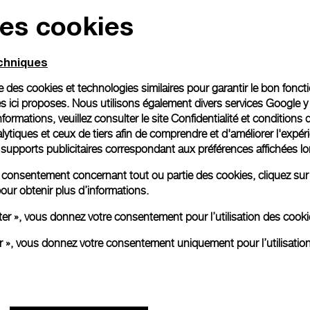
des cookies
Emballage cadeau
Toutes les commandes son
echniques
paiement en ligne, vous 
personnalisé.
ise des cookies et technologies similaires pour garantir le bon fonc
En savoir plus
s ici proposes. Nous utilisons également divers services Google y
formations, veuillez consulter le
site Confidentialité et conditions 
ytiques et ceux de tiers afin de comprendre et d'améliorer l'expér
es supports publicitaires correspondant aux préférences affichées lo
Toutes les images sont des ima
aux produits réels.
re consentement concernant tout ou partie des cookies, cliquez sur
our obtenir plus d’informations.
ter », vous donnez votre consentement pour l’utilisation des coo
er », vous donnez votre consentement uniquement pour l’utilisatio