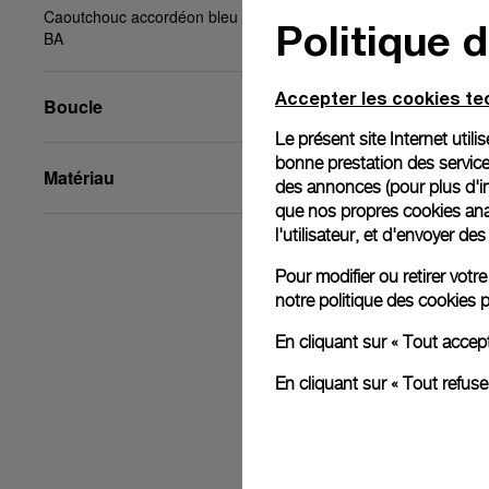
Caoutchouc accordéon bleu foncé, STD, 26/22,
Politique 
BA
Accepter les cookies t
Boucle
Le présent site Internet util
bonne prestation des service
Matériau
des annonces (pour plus d'in
que nos propres cookies anal
l'utilisateur, et d'envoyer d
Pour modifier ou retirer vot
notre
politique des cookies
p
En cliquant sur « Tout accep
En cliquant sur « Tout refus