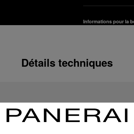
Informations pour la b
Options de livraison
Nos produits sont expédi
En savoir plus
Détails techniques
Retours et échanges g
Afin de garantir votre ent
d'Officine Panerai ou tou
produit conformément à la
En savoir plus
Options de paiement
Officine Panerai garantit
crédit :
En savoir plus