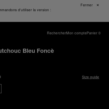
Fermer ✕
mandons d'utiliser la version :
Rechercher
Mon compte
Panier
0
utchouc Bleu Foncè
D
Size guide