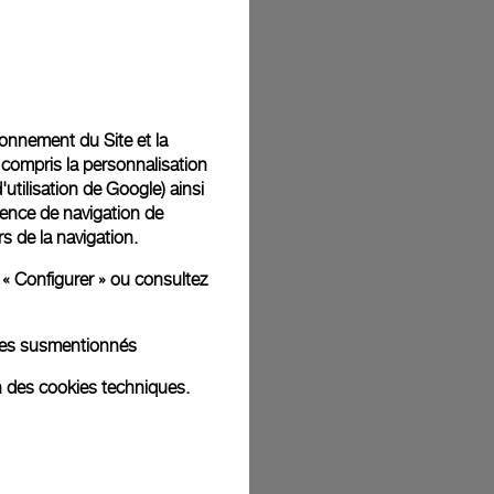
t livrées dans un coffret signature Panerai offert. Lors du
aurez la possibilité d’ajouter un message cadeau
tionnement du Site et la
 compris la personnalisation
d'utilisation de Google
) ainsi
ience de navigation de
rs de la navigation.
ges d'illustration. Les coloris et tailles peuvent varier par rapport
 « Configurer » ou consultez
kies susmentionnés
n des cookies techniques.