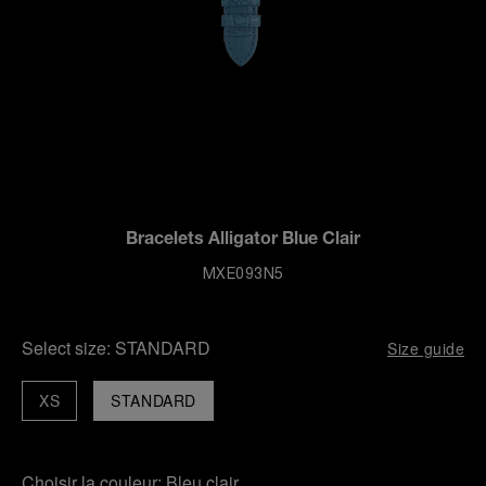
Bracelets Alligator Blue Clair
MXE093N5
Select size:
STANDARD
Size guide
XS
STANDARD
Choisir la couleur:
Bleu clair