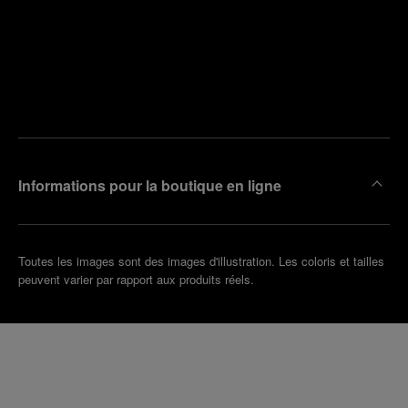
Trouver
la
Prendre
boutique
un
la plus
rendez-
proche
vous
de chez
vous
Informations pour la boutique en ligne
Toutes les images sont des images d'illustration. Les coloris et tailles
peuvent varier par rapport aux produits réels.