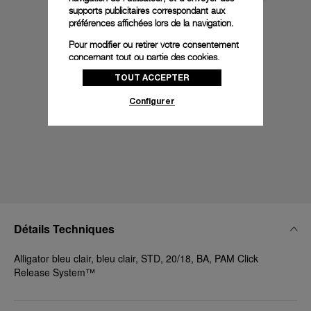
supports publicitaires correspondant aux
préférences affichées lors de la navigation.
Pour modifier ou retirer votre consentement
concernant tout ou partie des cookies,
cliquez sur « Configurer » ou consultez notre
TOUT ACCEPTER
politique des cookies
pour obtenir plus
d’informations.
Configurer
En cliquant sur « Tout accepter », vous
donnez votre consentement pour l’utilisation
des cookies susmentionnés
En cliquant sur « Tout refuser », vous
donnez votre consentement uniquement
pour l’utilisation des cookies techniques.
Détails Techniques
Alligator bleu clair, bleu clair, STD, 20/18, BA, PAM Click
Release System™