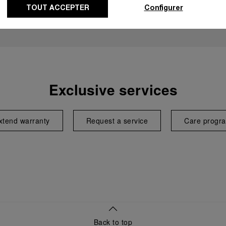
TOUT ACCEPTER
Configurer
Exclusive services
xtend warranty
Request a service
Care progr
Back to top