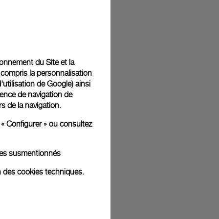
t livrées dans un coffret signature Panerai offert. Lors du
aurez la possibilité d’ajouter un message cadeau
tionnement du Site et la
 compris la personnalisation
d'utilisation de Google
) ainsi
ience de navigation de
rs de la navigation.
ges d'illustration. Les coloris et tailles peuvent varier par rapport
 « Configurer » ou consultez
kies susmentionnés
n des cookies techniques.