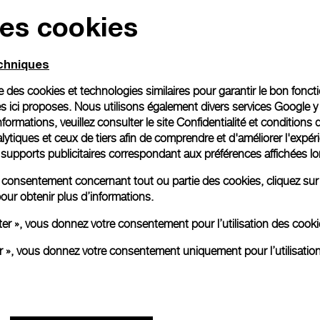
des cookies
Emballage cadeau
Toutes les commandes son
echniques
paiement en ligne, vous 
personnalisé.
ise des cookies et technologies similaires pour garantir le bon fonc
En savoir plus
s ici proposes. Nous utilisons également divers services Google y
formations, veuillez consulter le
site Confidentialité et conditions 
ytiques et ceux de tiers afin de comprendre et d'améliorer l'expér
es supports publicitaires correspondant aux préférences affichées lo
Toutes les images sont des ima
aux produits réels.
re consentement concernant tout ou partie des cookies, cliquez sur
our obtenir plus d’informations.
ter », vous donnez votre consentement pour l’utilisation des coo
er », vous donnez votre consentement uniquement pour l’utilisatio