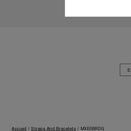
E
Accueil
Straps And Bracelets
MXE0BRDG