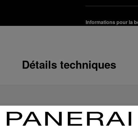
Informations pour la b
Options de livraison
Nos produits sont expédi
En savoir plus
Détails techniques
Retours et échanges g
Afin de garantir votre ent
d'Officine Panerai ou tou
produit conformément à la
En savoir plus
Options de paiement
Officine Panerai garantit
crédit :
En savoir plus