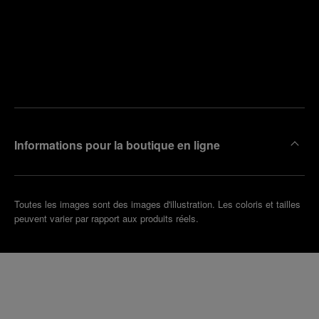
Trouver
la
Prendre
boutique
un
la plus
rendez-
proche
vous
de chez
vous
Informations pour la boutique en ligne
Toutes les images sont des images d'illustration. Les coloris et tailles
peuvent varier par rapport aux produits réels.