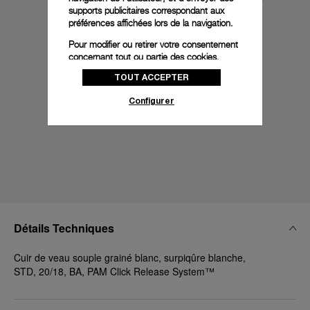
supports publicitaires correspondant aux
préférences affichées lors de la navigation.
Pour modifier ou retirer votre consentement
concernant tout ou partie des cookies,
cliquez sur « Configurer » ou consultez notre
TOUT ACCEPTER
politique des cookies
pour obtenir plus
d’informations.
Configurer
En cliquant sur « Tout accepter », vous
donnez votre consentement pour l’utilisation
des cookies susmentionnés
En cliquant sur « Tout refuser », vous
donnez votre consentement uniquement
pour l’utilisation des cookies techniques.
Détails Techniques
Cuir de veau souple grainé blanc, surpiqûre blanche,
STD, 20/18, BA, PAM Click Release System™