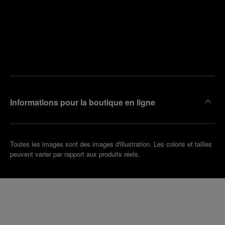
Trouver
la
Prendre
boutique
un
la plus
rendez-
proche
vous
de chez
vous
Informations pour la boutique en ligne
Toutes les images sont des images d'illustration. Les coloris et tailles
peuvent varier par rapport aux produits réels.