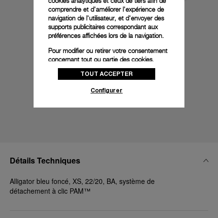
cookies analytiques et ceux de tiers afin de
comprendre et d'améliorer l'expérience de
navigation de l'utilisateur, et d'envoyer des
supports publicitaires correspondant aux
préférences affichées lors de la navigation.
Pour modifier ou retirer votre consentement
concernant tout ou partie des cookies,
cliquez sur « Configurer » ou consultez notre
TOUT ACCEPTER
politique des cookies
pour obtenir plus
d’informations.
Configurer
En cliquant sur « Tout accepter », vous
donnez votre consentement pour l’utilisation
des cookies susmentionnés
En cliquant sur « Tout refuser », vous
donnez votre consentement uniquement
pour l’utilisation des cookies techniques.
Détails Techniques
Alligator bleu foncé, XS, 22/20, BA, système de
détachement à clic PAM™