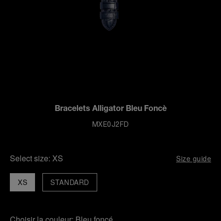
Bracelets Alligator Bleu Foncè
MXE0J2FD
Select size:
XS
Size guide
XS
STANDARD
Choisir la couleur:
Bleu foncé