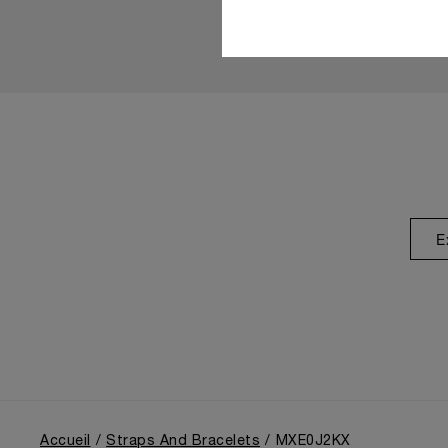
E
Accueil
Straps And Bracelets
MXE0J2KX