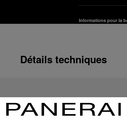
Informations pour la b
Options de livraison
Nos produits sont expédi
En savoir plus
Détails techniques
Retours et échanges g
Afin de garantir votre ent
d'Officine Panerai ou tou
produit conformément à la
En savoir plus
Options de paiement
Officine Panerai garantit
crédit :
En savoir plus