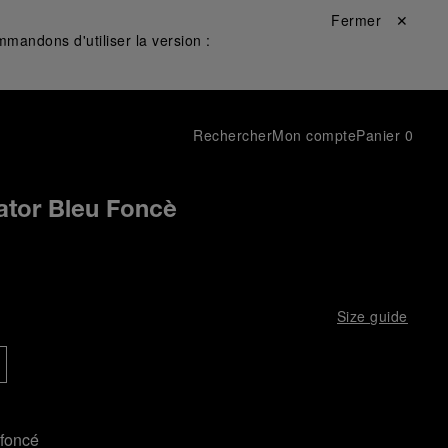
Fermer ✕
mandons d'utiliser la version :
Rechercher
Mon compte
Panier
0
gator Bleu Foncè
Size guide
 foncé