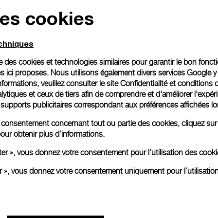
des cookies
Emballage cadeau
Toutes les commandes son
echniques
paiement en ligne, vous 
personnalisé.
ise des cookies et technologies similaires pour garantir le bon fonc
En savoir plus
s ici proposes. Nous utilisons également divers services Google y
formations, veuillez consulter le
site Confidentialité et conditions 
ytiques et ceux de tiers afin de comprendre et d'améliorer l'expér
es supports publicitaires correspondant aux préférences affichées lo
Toutes les images sont des ima
aux produits réels.
re consentement concernant tout ou partie des cookies, cliquez sur
our obtenir plus d’informations.
ter », vous donnez votre consentement pour l’utilisation des coo
er », vous donnez votre consentement uniquement pour l’utilisatio