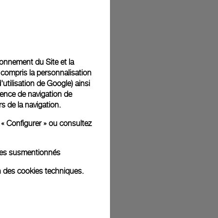
t livrées dans un coffret signature Panerai offert. Lors du
aurez la possibilité d’ajouter un message cadeau
tionnement du Site et la
 compris la personnalisation
d'utilisation de Google
) ainsi
ience de navigation de
rs de la navigation.
ges d'illustration. Les coloris et tailles peuvent varier par rapport
 « Configurer » ou consultez
kies susmentionnés
n des cookies techniques.