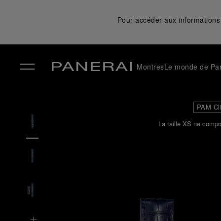
Pour accéder aux informations 
Montres
Le monde de Pa
✕
PAM Cl
La taille XS ne compo