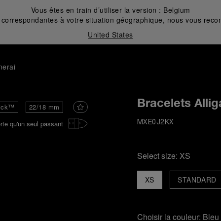
Vous êtes en train d’utiliser la version :
Belgium
correspondantes à votre situation géographique, nous vous recom
United States
nerai
Bracelets Alli
ick™
22/18 mm
rte qu'un seul passant
MXE0J2KX
Select size:
XS
XS
STANDARD
Choisir la couleur:
Bleu