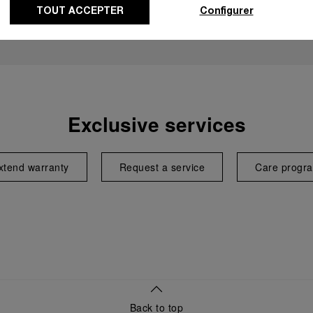
TOUT ACCEPTER
Configurer
Exclusive services
xtend warranty
Request a service
Care progr
Back to top