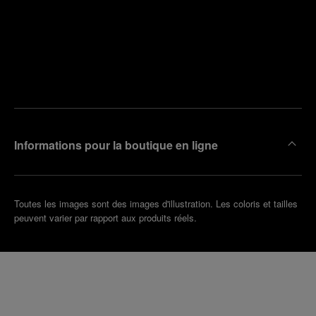
Trouver
la
Prendre
boutique
un
la plus
rendez-
proche
vous
de chez
vous
Informations pour la boutique en ligne
Toutes les images sont des images d'illustration. Les coloris et tailles
peuvent varier par rapport aux produits réels.