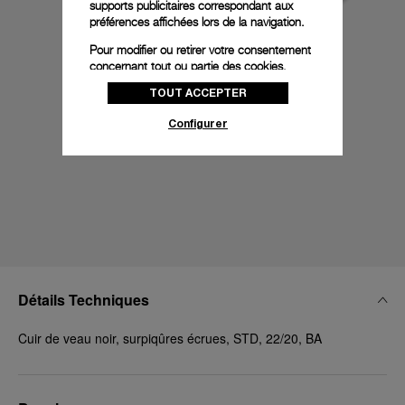
supports publicitaires correspondant aux
préférences affichées lors de la navigation.
Pour modifier ou retirer votre consentement
concernant tout ou partie des cookies,
cliquez sur « Configurer » ou consultez notre
TOUT ACCEPTER
politique des cookies
pour obtenir plus
d’informations.
Configurer
En cliquant sur « Tout accepter », vous
donnez votre consentement pour l’utilisation
des cookies susmentionnés
En cliquant sur « Tout refuser », vous
donnez votre consentement uniquement
pour l’utilisation des cookies techniques.
Détails Techniques
Cuir de veau noir, surpiqûres écrues, STD, 22/20, BA