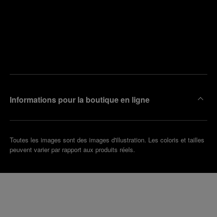
Trouver
la
Prendre
boutique
un
la plus
rendez-
proche
vous
de chez
vous
Informations pour la boutique en ligne
Toutes les images sont des images d'illustration. Les coloris et tailles
peuvent varier par rapport aux produits réels.