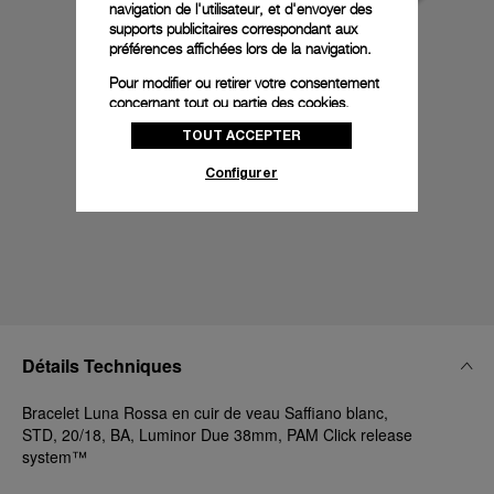
navigation de l'utilisateur, et d'envoyer des
supports publicitaires correspondant aux
préférences affichées lors de la navigation.
Pour modifier ou retirer votre consentement
concernant tout ou partie des cookies,
cliquez sur « Configurer » ou consultez notre
TOUT ACCEPTER
politique des cookies
pour obtenir plus
d’informations.
Configurer
En cliquant sur « Tout accepter », vous
donnez votre consentement pour l’utilisation
des cookies susmentionnés
En cliquant sur « Tout refuser », vous
donnez votre consentement uniquement
pour l’utilisation des cookies techniques.
Détails Techniques
Bracelet Luna Rossa en cuir de veau Saffiano blanc,
STD, 20/18, BA, Luminor Due 38mm, PAM Click release
system™