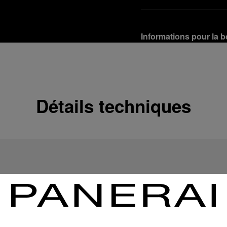
Informations pour la b
Options de livraison
Nos produits sont expédi
En savoir plus
Détails techniques
Retours et échanges g
Afin de garantir votre ent
d'Officine Panerai ou tou
produit conformément à la
En savoir plus
Options de paiement
Officine Panerai garantit
crédit :
En savoir plus