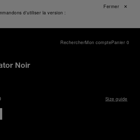
Fermer ✕
mandons d'utiliser la version :
Rechercher
Mon compte
Panier
0
ator Noir
D
Size guide