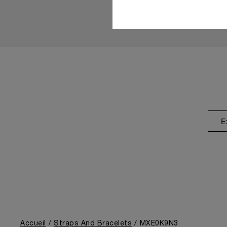
E
Accueil
Straps And Bracelets
MXE0K9N3