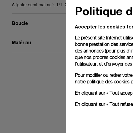
Alligator semi-mat noir. T/T, 24/18, BA, STD
Politique 
Boucle
Accepter les cookies t
Le présent site Internet util
Matériau
bonne prestation des service
des annonces (pour plus d'in
que nos propres cookies anal
l'utilisateur, et d'envoyer d
Pour modifier ou retirer vot
notre
politique des cookies
p
En cliquant sur « Tout accep
En cliquant sur « Tout refus