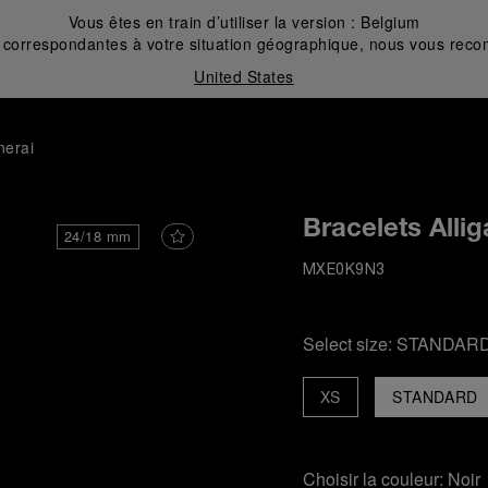
Vous êtes en train d’utiliser la version :
Belgium
correspondantes à votre situation géographique, nous vous recom
United States
nerai
Bracelets Allig
24/18 mm
MXE0K9N3
Select size:
STANDAR
XS
STANDARD
Choisir la couleur:
Noir