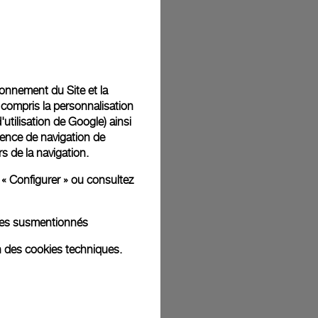
t livrées dans un coffret signature Panerai offert. Lors du
aurez la possibilité d’ajouter un message cadeau
tionnement du Site et la
 compris la personnalisation
d'utilisation de Google
) ainsi
ience de navigation de
rs de la navigation.
ges d'illustration. Les coloris et tailles peuvent varier par rapport
 « Configurer » ou consultez
kies susmentionnés
n des cookies techniques.