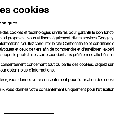
des cookies
Emballage cadeau
Toutes les commandes son
echniques
paiement en ligne, vous 
personnalisé.
ise des cookies et technologies similaires pour garantir le bon fonc
En savoir plus
s ici proposes. Nous utilisons également divers services Google y
formations, veuillez consulter le
site Confidentialité et conditions 
ytiques et ceux de tiers afin de comprendre et d'améliorer l'expér
es supports publicitaires correspondant aux préférences affichées lo
Toutes les images sont des ima
aux produits réels.
re consentement concernant tout ou partie des cookies, cliquez sur
our obtenir plus d’informations.
ter », vous donnez votre consentement pour l’utilisation des coo
er », vous donnez votre consentement uniquement pour l’utilisatio