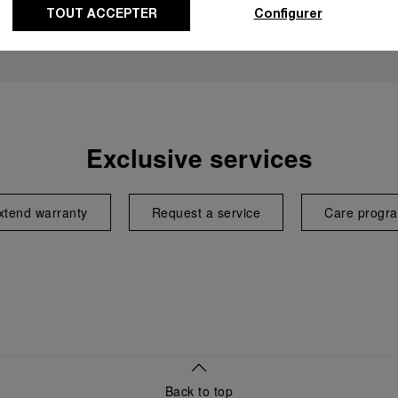
TOUT ACCEPTER
Configurer
Exclusive services
xtend warranty
Request a service
Care progr
Back to top