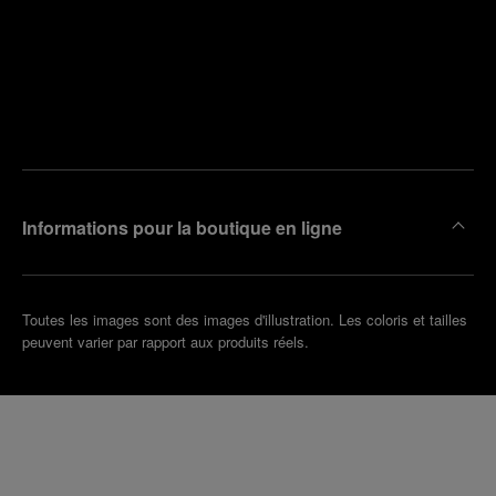
Trouver
la
Prendre
boutique
un
la plus
rendez-
proche
vous
de chez
vous
Informations pour la boutique en ligne
Toutes les images sont des images d'illustration. Les coloris et tailles
peuvent varier par rapport aux produits réels.