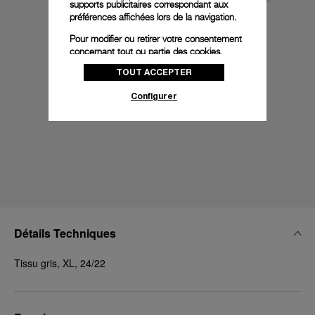
supports publicitaires correspondant aux
préférences affichées lors de la navigation.
Pour modifier ou retirer votre consentement
concernant tout ou partie des cookies,
cliquez sur « Configurer » ou consultez notre
TOUT ACCEPTER
politique des cookies
pour obtenir plus
d’informations.
Configurer
En cliquant sur « Tout accepter », vous
donnez votre consentement pour l’utilisation
des cookies susmentionnés
En cliquant sur « Tout refuser », vous
donnez votre consentement uniquement
pour l’utilisation des cookies techniques.
Détails Techniques
Tissu gris, XL, 24/22