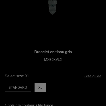
Bracelet en tissu gris
MXE0KVL2
Select size:
XL
Size guide
STANDARD
XL
Choisir la couleur:
Gris foncé