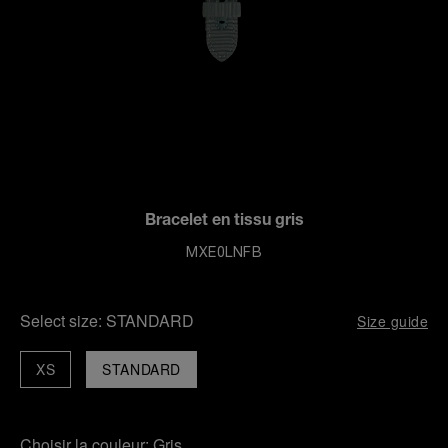
Bracelet en tissu gris
MXE0LNFB
Select size:
STANDARD
Size guide
XS
STANDARD
Choisir la couleur:
Gris