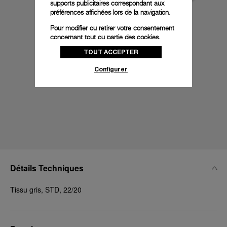
supports publicitaires correspondant aux
préférences affichées lors de la navigation.
Pour modifier ou retirer votre consentement
concernant tout ou partie des cookies,
cliquez sur « Configurer » ou consultez notre
TOUT ACCEPTER
politique des cookies
pour obtenir plus
d’informations.
Configurer
En cliquant sur « Tout accepter », vous
donnez votre consentement pour l’utilisation
des cookies susmentionnés
En cliquant sur « Tout refuser », vous
donnez votre consentement uniquement
pour l’utilisation des cookies techniques.
Détails Techniques
Tissu gris, STD, 22/20