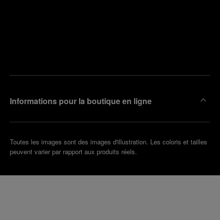
Trouver
la
Prendre
boutique
un
la plus
rendez-
proche
vous
de chez
vous
Informations pour la boutique en ligne
Toutes les images sont des images d'illustration. Les coloris et tailles
peuvent varier par rapport aux produits réels.