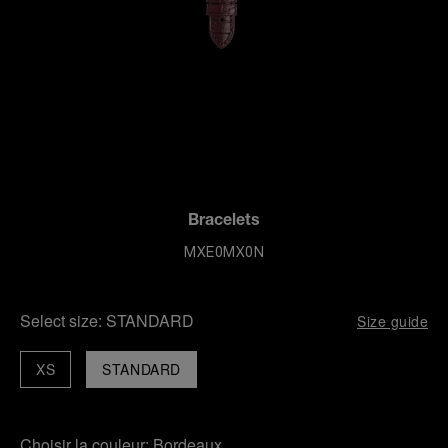
Bracelets
MXE0MX0N
Select size:
STANDARD
Size guide
XS
STANDARD
Choisir la couleur:
Bordeaux