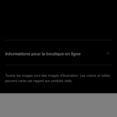
Trouver
la
Prendre
boutique
un
la plus
rendez-
proche
vous
de chez
vous
Informations pour la boutique en ligne
Toutes les images sont des images d'illustration. Les coloris et tailles
peuvent varier par rapport aux produits réels.