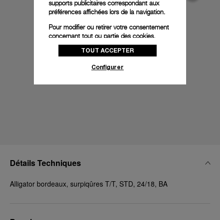
supports publicitaires correspondant aux
préférences affichées lors de la navigation.
Pour modifier ou retirer votre consentement
concernant tout ou partie des cookies,
cliquez sur « Configurer » ou consultez notre
TOUT ACCEPTER
politique des cookies
pour obtenir plus
d’informations.
Configurer
En cliquant sur « Tout accepter », vous
donnez votre consentement pour l’utilisation
des cookies susmentionnés
En cliquant sur « Tout refuser », vous
donnez votre consentement uniquement
pour l’utilisation des cookies techniques.
Détails Techniques
Alligator bordeaux, surpiqûres T/T, STD, 24/18, BA