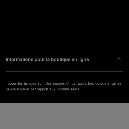
Trouver
la
Prendre
boutique
un
la plus
rendez-
proche
vous
de chez
vous
Informations pour la boutique en ligne
Toutes les images sont des images d'illustration. Les coloris et tailles
peuvent varier par rapport aux produits réels.