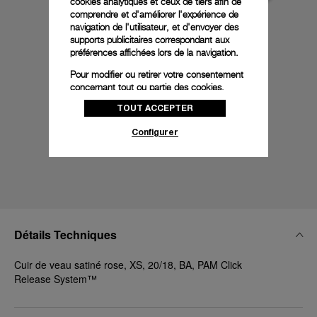
cookies analytiques et ceux de tiers afin de
comprendre et d'améliorer l'expérience de
navigation de l'utilisateur, et d'envoyer des
supports publicitaires correspondant aux
préférences affichées lors de la navigation.
Pour modifier ou retirer votre consentement
concernant tout ou partie des cookies,
cliquez sur « Configurer » ou consultez notre
TOUT ACCEPTER
politique des cookies
pour obtenir plus
d’informations.
Configurer
En cliquant sur « Tout accepter », vous
donnez votre consentement pour l’utilisation
des cookies susmentionnés
En cliquant sur « Tout refuser », vous
donnez votre consentement uniquement
pour l’utilisation des cookies techniques.
Détails Techniques
Cuir de veau satiné rose, XS, 20/18, BA, PAM Click
Release System™