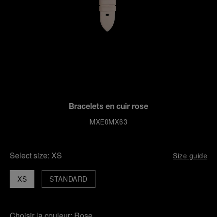
Bracelets en cuir rose
MXE0MX63
Select size:
XS
Size guide
XS
STANDARD
Choisir la couleur:
Rose