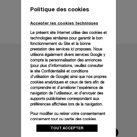
Politique des cookies
Accepter les cookies techniques
Détails techniques
Le présent site Internet utilise des cookies et
technologies similaires pour garantir le bon
fonctionnement du Site et la bonne
prestation des services ici proposes. Nous
utilisons également divers services Google y
compris la personnalisation des annonces
(pour plus d'informations, veuillez consulter
le
site Confidentialité et conditions
d'utilisation de Google
) ainsi que nos propres
cookies analytiques et ceux de tiers afin de
comprendre et d'améliorer l'expérience de
navigation de l'utilisateur, et d'envoyer des
supports publicitaires correspondant aux
préférences affichées lors de la navigation.
Pour modifier ou retirer votre consentement
concernant tout ou partie des cookies,
cliquez sur « Configurer » ou consultez notre
TOUT ACCEPTER
politique des cookies
pour obtenir plus
d’informations.