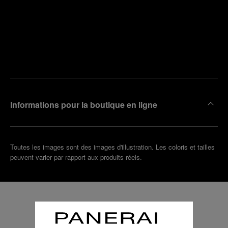
Trouver
la
Prendre
boutique
un
la plus
rendez-
proche
vous
de chez
vous
Informations pour la boutique en ligne
Toutes les images sont des images d'illustration. Les coloris et tailles
peuvent varier par rapport aux produits réels.