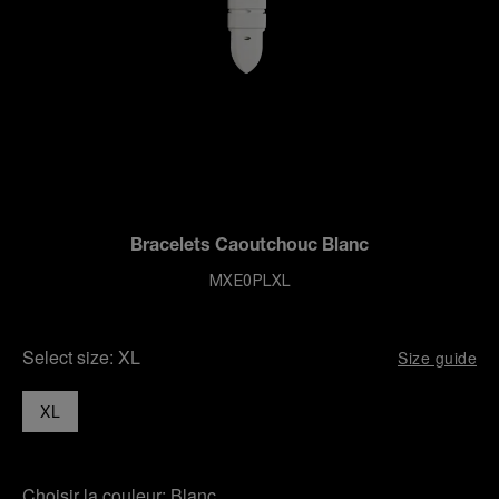
Bracelets Caoutchouc Blanc
MXE0PLXL
Select size:
XL
Size guide
XL
Choisir la couleur:
Blanc