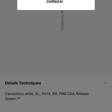
Configurer
En cliquant sur « Tout accepter », vous
donnez votre consentement pour l’utilisation
des cookies susmentionnés
En cliquant sur « Tout refuser », vous
donnez votre consentement uniquement
pour l’utilisation des cookies techniques.
Détails Techniques
Caoutchouc white, XL, 20/18, BA, PAM Click Release
System™