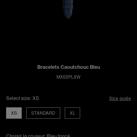
Bracelets Caoutchouc Bleu
MXE0PLXW
Select size:
XS
Size guide
XS
STANDARD
XL
Choisir la couleur:
Bleu foncé