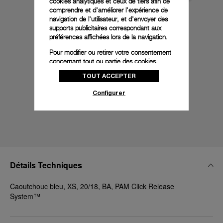
cookies analytiques et ceux de tiers afin de
comprendre et d'améliorer l'expérience de
navigation de l'utilisateur, et d'envoyer des
supports publicitaires correspondant aux
préférences affichées lors de la navigation.
Pour modifier ou retirer votre consentement
concernant tout ou partie des cookies,
cliquez sur « Configurer » ou consultez notre
TOUT ACCEPTER
politique des cookies
pour obtenir plus
d’informations.
Configurer
En cliquant sur « Tout accepter », vous
donnez votre consentement pour l’utilisation
des cookies susmentionnés
En cliquant sur « Tout refuser », vous
donnez votre consentement uniquement
pour l’utilisation des cookies techniques.
Détails Techniques
Caoutchouc bleu, XS, 20/18, BA, PAM Click Release
System™