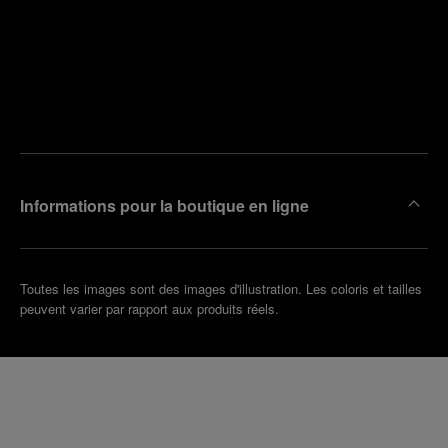
Trouver
la
Prendre
boutique
un
la plus
rendez-
proche
vous
de chez
vous
Informations pour la boutique en ligne
Toutes les images sont des images d'illustration. Les coloris et tailles
peuvent varier par rapport aux produits réels.