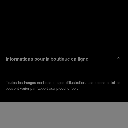
Trouver
la
Prendre
boutique
un
la plus
rendez-
proche
vous
de chez
vous
Informations pour la boutique en ligne
Toutes les images sont des images d'illustration. Les coloris et tailles
peuvent varier par rapport aux produits réels.