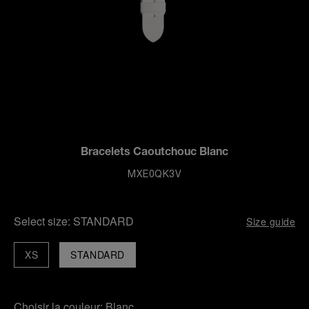
Bracelets Caoutchouc Blanc
MXE0QK3V
Select size:
STANDARD
Size guide
XS
STANDARD
Choisir la couleur:
Blanc