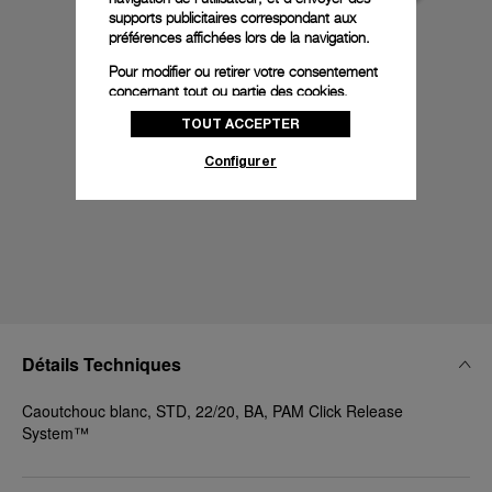
supports publicitaires correspondant aux
préférences affichées lors de la navigation.
Pour modifier ou retirer votre consentement
concernant tout ou partie des cookies,
cliquez sur « Configurer » ou consultez notre
TOUT ACCEPTER
politique des cookies
pour obtenir plus
d’informations.
Configurer
En cliquant sur « Tout accepter », vous
donnez votre consentement pour l’utilisation
des cookies susmentionnés
En cliquant sur « Tout refuser », vous
donnez votre consentement uniquement
pour l’utilisation des cookies techniques.
Détails Techniques
Caoutchouc blanc, STD, 22/20, BA, PAM Click Release
System™