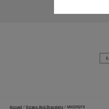
E
Accueil
Straps And Bracelets
MXE0R2F9