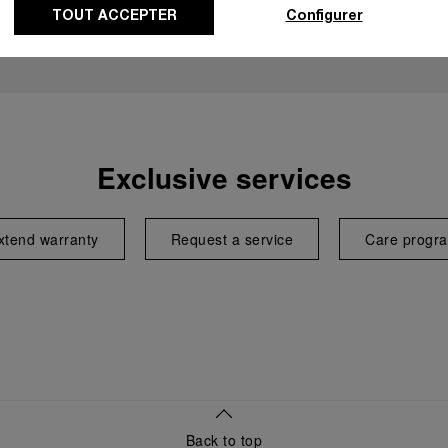
TOUT ACCEPTER
Configurer
Exclusive services
xtend warranty
Request a service
Care progr
Back to top