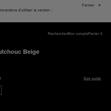
Fermer ✕
mandons d'utiliser la version :
Rechercher
Mon compte
Panier
0
utchouc Beige
D
Size guide