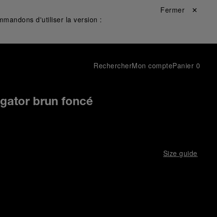
Fermer ✕
mandons d'utiliser la version :
Rechercher
Mon compte
Panier
0
igator brun foncé
Size guide