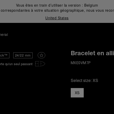
Vous êtes en train d’utiliser la version :
Belgium
correspondantes à votre situation géographique, nous vous recom
United States
nerai
Bracelet en all
ick™
24/22 mm
rte qu'un seul passant
MXE0VM7P
Select size:
XS
XS