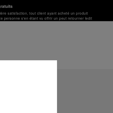
ratuits
ière satisfaction, tout client ayant acheté un produit
te personne s'en étant vu offrir un peut retourner ledit
 politique de retour.
 des transactions sécurisées avec différentes cartes de
t livrées dans un coffret signature Panerai offert. Lors du
aurez la possibilité d’ajouter un message cadeau