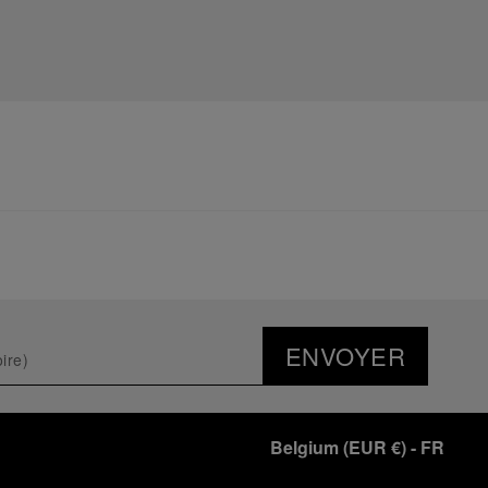
ENVOYER
Belgium
(
EUR €
)
- FR