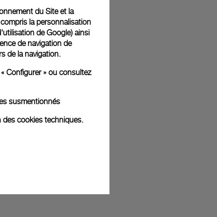
tionnement du Site et la
ges d'illustration. Les coloris et tailles peuvent varier par rapport
 compris la personnalisation
d'utilisation de Google
) ainsi
ience de navigation de
rs de la navigation.
 « Configurer » ou consultez
kies susmentionnés
n des cookies techniques.