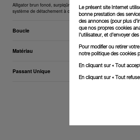
Alligator brun foncé, surpiqûres beiges, XS, 24/22,
Le présent site Internet util
système de détachement à clic PAM™
bonne prestation des service
des annonces (pour plus d'in
que nos propres cookies anal
Boucle
l'utilisateur, et d'envoyer d
Pour modifier ou retirer vot
Matériau
notre
politique des cookies
p
En cliquant sur « Tout accep
Passant Unique
En cliquant sur « Tout refus