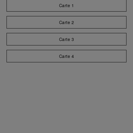
Vœux lumineux
Découvrez et partagez les cartes de
vœux festives exclusives de Panerai,
conçues pour partager la lumière et
l’éclat de la saison. Rendez vos Fêtes de
fin d’année uniques avec une touche de
luminescence.
Carte 1