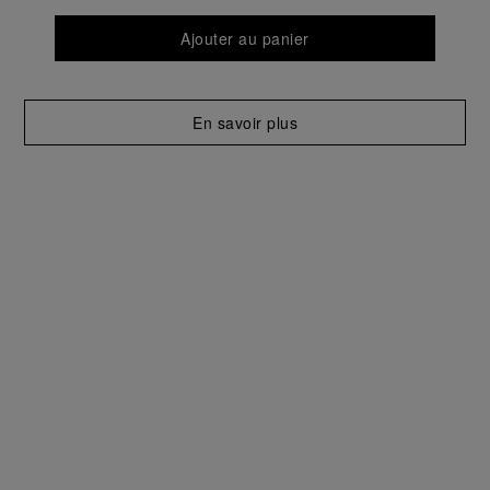
des cookies susmentionnés
En cliquant sur « Tout refuser », vous
donnez votre consentement uniquement
pour l’utilisation des cookies techniques.
Bracelets Caoutchouc Bleu Foncè
MXE0HCVT
220 €
TTC
Select size
How to find the perfect size
STANDARD
XL