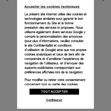
Accepter les cookies techniques
Le présent site Internet utilise des cookies et
technologies similaires pour garantir le bon
fonctionnement du Site et la bonne
prestation des services ici proposes. Nous
utilisons également divers services Google y
Acheter un bracelet
compris la personnalisation des annonces
supplémentaire pour cette
(pour plus d'informations, veuillez consulter
le
site Confidentialité et conditions
montre
d'utilisation de Google
) ainsi que nos propres
cookies analytiques et ceux de tiers afin de
comprendre et d'améliorer l'expérience de
navigation de l'utilisateur, et d'envoyer des
supports publicitaires correspondant aux
préférences affichées lors de la navigation.
Pour modifier ou retirer votre consentement
concernant tout ou partie des cookies,
cliquez sur « Configurer » ou consultez notre
TOUT ACCEPTER
politique des cookies
pour obtenir plus
d’informations.
Configurer
En cliquant sur « Tout accepter », vous
donnez votre consentement pour l’utilisation